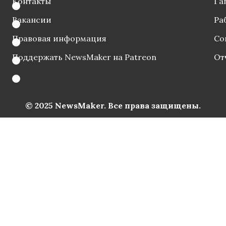
Контакты
Га
Вакансии
Ра
Правовая информация
Со
Поддержать NewsMaker на Patreon
От
© 2025 NewsMaker. Все права защищены.