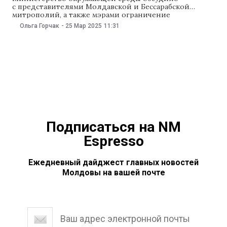
с представителями Молдавской и Бессарабской
митрополий, а также мэрами ограничение
использования на кладбищах похоронных венков
Ольга Горчак
-
25 Мар 2025
11:31
из искусственных цветов. Министр окружающей
среды Серджиу Лазаренку рассказал, что похоронные
венки, изготовленные из пластика и неразлагаемых
металлов, загрязняют почву и воду. Чаще всего эти
венки оставляют на окраинах кладбищ, где из-за
объема и состава их трудно собирать
Подписаться на NM
Espresso
Ежедневный дайджест главных новостей
Молдовы на вашей почте