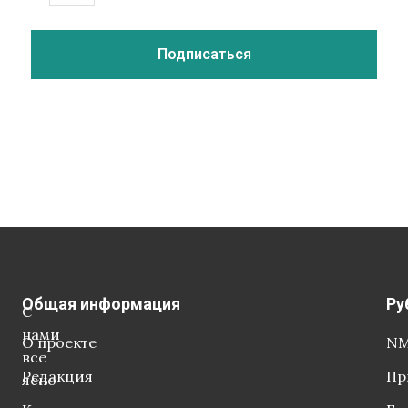
Общая информация
Ру
С
нами
О проекте
NM
все
Редакция
Пр
ясно