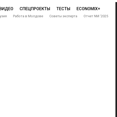
ВИДЕО
СПЕЦПРОЕКТЫ
ТЕСТЫ
ECONOMIX+
узия
Работа в Молдове
Советы эксперта
Отчет NM ‘2025