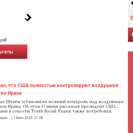
ций
ьтаты
вил, что США полностью контролируют воздушное
тво Ирана
е Штаты установили полный контроль над воздушным
ом Ирана. Об этом 17 июня рассказал президент США
мп в соцсети Truth Social. Трамп также потребовал,
тельно от Ирана, «немедленной капитуляции». «Теперь у
ишан
-
17 Июн 2025
21:38
 и абсолютный контроль над воздушным пространством
рана были хорошие системы слежения за небом и