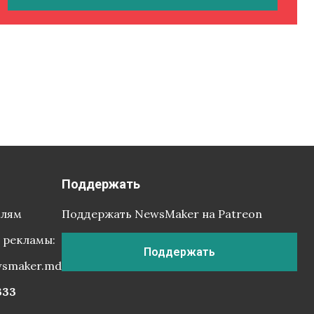
Поддержать
елям
Поддержать NewsMaker на Patreon
 рекламы:
Поддержать
wsmaker.md
333