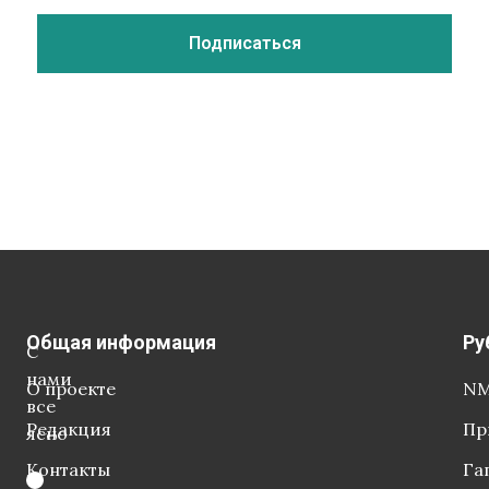
Общая информация
Ру
С
нами
О проекте
NM
все
Редакция
Пр
ясно
Контакты
Га