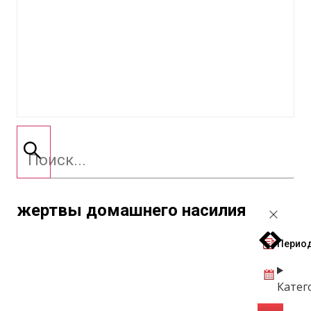
жертвы домашнего насилия
Период
Катег