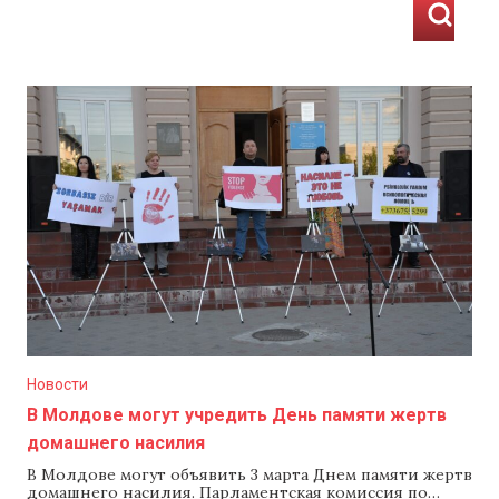
Пок
Новости
В Молдове могут учредить День памяти жертв
домашнего насилия
В Молдове могут объявить 3 марта Днем памяти жертв
домашнего насилия. Парламентская комиссия по