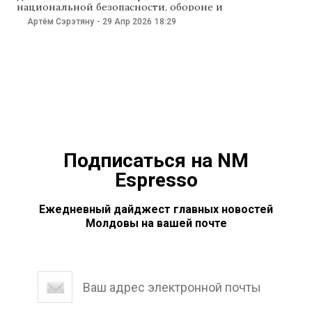
национальной безопасности, обороне и
общественному порядку 29 апреля единогласно
Артём Сэрэтяну
-
29 Апр 2026
18:29
поддержала инициативу «Нашей партии». Проект
рассмотрят на пленарном заседании парламента.
Авторы инициативы считают, что проблема
домашнего насилия в стране остается острой. В 2025
году зарегистрировали более 20
Подписаться на NM
Espresso
Ежедневный дайджест главных новостей
Молдовы на вашей почте