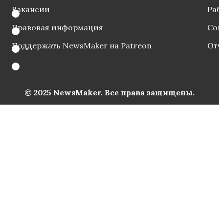
Вакансии
Ра
Правовая информация
Со
Поддержать NewsMaker на Patreon
От
© 2025 NewsMaker. Все права защищены.