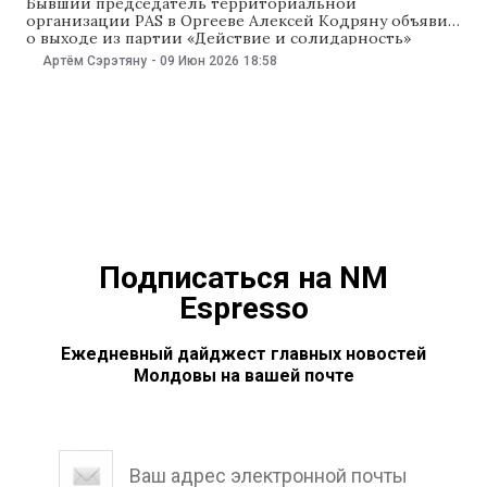
Бывший председатель территориальной
организации PAS в Оргееве Алексей Кодряну объявил
о выходе из партии «Действие и солидарность»
после восьми лет деятельности. Свое решение
Артём Сэрэтяну
-
09 Июн 2026
18:58
Кодряну объяснил тем, что ценности, которые когда-
то побудили его вступить в формирование, «больше
не соответствуют той реальности», которую он
увидел в последние годы. О своем уходе Кодряну
Подписаться на NM
Espresso
Ежедневный дайджест главных новостей
Молдовы на вашей почте