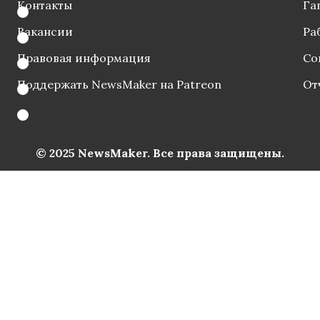
Контакты
Га
Вакансии
Ра
Правовая информация
Со
Поддержать NewsMaker на Patreon
От
© 2025 NewsMaker. Все права защищены.