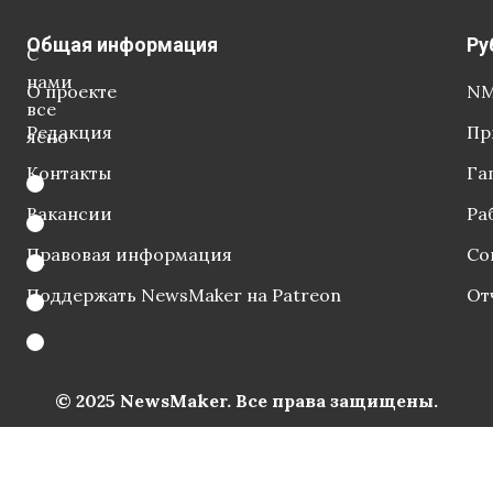
Общая информация
Ру
С
нами
О проекте
NM
все
Редакция
Пр
ясно
Контакты
Га
Вакансии
Ра
Правовая информация
Со
Поддержать NewsMaker на Patreon
От
© 2025 NewsMaker. Все права защищены.