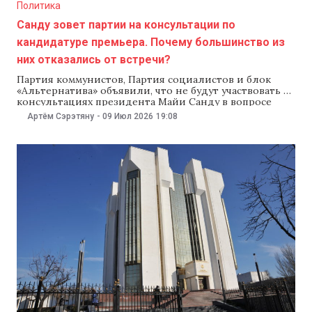
Политика
Санду зовет партии на консультации по
кандидатуре премьера. Почему большинство из
них отказались от встречи?
Партия коммунистов, Партия социалистов и блок
«Альтернатива» объявили, что не будут участвовать в
консультациях президента Майи Санду в вопросе
назначения нового премьер-министра. Партия
Артём Сэрэтяну
-
09 Июл 2026
19:08
«Демократия дома» намерена прийти к зданию
администрации президента, но участвовать в
консультациях не будет. «Наша партия» пока не
сообщила, примет ли участие в консультациях.
Оппозиция назвала это