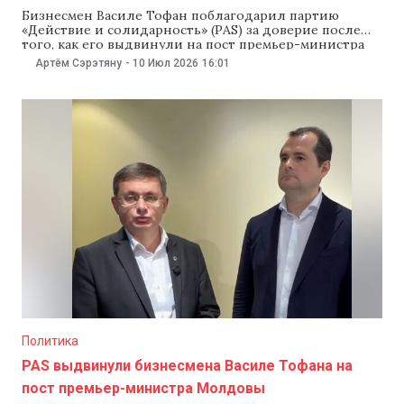
Бизнесмен Василе Тофан поблагодарил партию
«Действие и солидарность» (PAS) за доверие после
того, как его выдвинули на пост премьер-министра
Молдовы. Тофан подчеркнул, что осознает
Артём Сэрэтяну
-
10 Июл 2026
16:01
ответственность, которую предполагает эта
должность, и назвал главной целью своей работы
подписание соглашения о вступлении Молдовы в
Евросоюз в 2028 году. «Спасибо за доверие. Для меня
Политика
PAS выдвинули бизнесмена Василе Тофана на
пост премьер-министра Молдовы