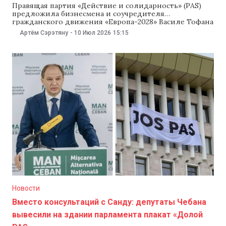
Правящая партия «Действие и солидарность» (PAS)
предложила бизнесмена и соучредителя
гражданского движения «Европа-2028» Василе Тофана
на должность премьер-министра Молдовы. Об этом
Артём Сэрэтяну
-
10 Июл 2026
15:15
лидер PAS Игорь Гросу сообщил 10 июля. «Фракция
PAS выдвинет на завтрашних консультациях
кандидатуру Василе Тофана на должность премьер-
министра. Мы несколько часов обсуждали с
господином Тофаном его видение и
Новости
Вместо консультаций с Санду: депутаты Чебана
вывесили на здании парламента плакат «Долой