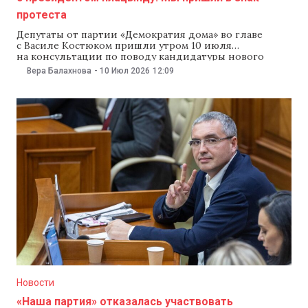
протеста
Депутаты от партии «Демократия дома» во главе
с Василе Костюком пришли утром 10 июля
на консультации по поводу кандидатуры нового
премьер-министра. Возле здания администрации
Вера Балахнова
-
10 Июл 2026
12:09
президента Костюк с коллегами пообщались
с журналистами, которым заявили, что считают эти
переговоры бесполезными и пришли только чтобы
выразить протест. Костюк напомнил, что недавно
президент Майя Санду сравнила бюджет Молдовы
с плацындой, поэтому сегодня он пришел
с выпечкой.
Новости
«Наша партия» отказалась участвовать