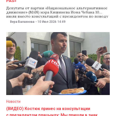
PAS»
Депутаты от партии «Национальное альтернативное
движение» (MAN) мэра Кишинева Иона Чебана 10
июля вместо консультаций с президентом по поводу
кандидатуры нового премьер-министра, вывесили на
Вера Балахнова
-
10 Июл 2026
14:49
здании парламента плакат с надписью «Долой PAS».
Чебан, как лидер партии, объяснил в соцсетях, что его
однопартийцы так протестуют «против террора PAS».
Newsmaker обратился за комментарием
Новости
(ВИДЕО) Костюк принес на консультации
с президентом плацынду: Мы пришли в знак