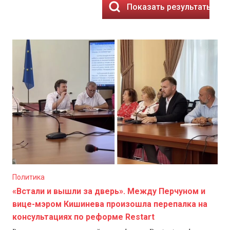
Показать результаты
Политика
«Встали и вышли за дверь». Между Перчуном и
вице-мэром Кишинева произошла перепалка на
консультациях по реформе Restart