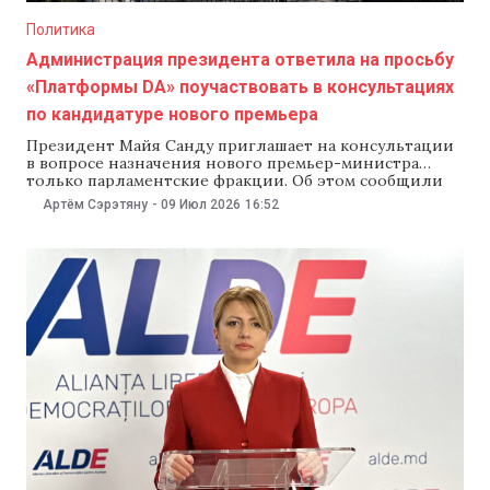
Политика
Администрация президента ответила на просьбу
«Платформы DA» поучаствовать в консультациях
по кандидатуре нового премьера
Президент Майя Санду приглашает на консультации
в вопросе назначения нового премьер-министра
только парламентские фракции. Об этом сообщили
NewsMaker в администрации президента,
Артём Сэрэтяну
-
09 Июл 2026
16:52
комментируя призыв партии Платформы
«Достоинство и правда» (DA) принять участие в
консультациях главы государства. В администрации
президента пояснили, что Конституция регулирует
процедуру назначения кандидата на пост премьер-
министра. В ведомстве подчеркнули,