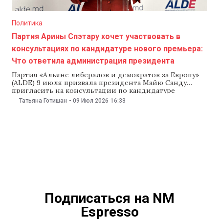
Политика
Партия Арины Спэтару хочет участвовать в
консультациях по кандидатуре нового премьера:
Что ответила администрация президента
Партия «Альянс либералов и демократов за Европу»
(ALDE) 9 июля призвала президента Майю Санду
пригласить на консультации по кандидатуре
будущего премьер-министра не только
Татьяна Готишан
-
09 Июл 2026
16:33
парламентские, но и внепарламентские партии. В
ALDE, которая не прошла в парламент по итогам
выборов 2025 года, заявили, что «широкие
консультации повышают легитимность принимаемых
решений». Администрация президента
Подписаться на NM
Espresso