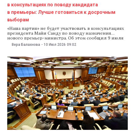
в консультациях по поводу кандидата
в премьеры: Лучше готовиться к досрочным
выборам
«Наша партия» не будет участвовать в консультациях
президента Майи Санду по поводу назначения
нового премьер-министра. Об этом сообщил 9 июля
лидер формирования Ренато Усатый. Политик
Вера Балахнова
-
10 Июл 2026
09:02
заявил, что Молдове не нужно новое правительство,
снова сформированное правящей партией PAS.
«Стране необходимо либо правительство
профессионалов, сформированное с участием
нескольких парламентских и внепарламентских
партий,