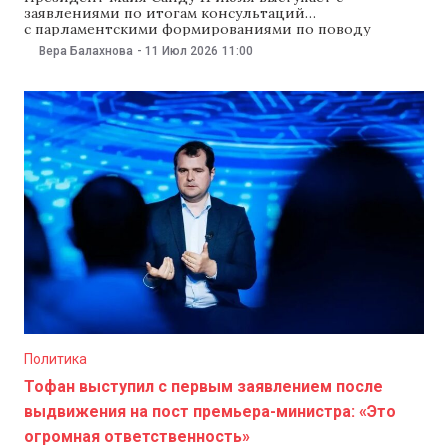
заявлениями по итогам консультаций
с парламентскими формированиями по поводу
кандидатуры нового премьер-министра. NM ведет
Вера Балахнова
-
11 Июл 2026
11:00
прямую трансляцию пресс-конференции главы
государства. Напомним. 3 июля премьер-министр
Александру Мунтяну объявил, что подает в отставку. С
8 июля и до избрания нового правительства
временным главой кабмина назначен министр
экономики и
Политика
Тофан выступил с первым заявлением после
выдвижения на пост премьера-министра: «Это
огромная ответственность»