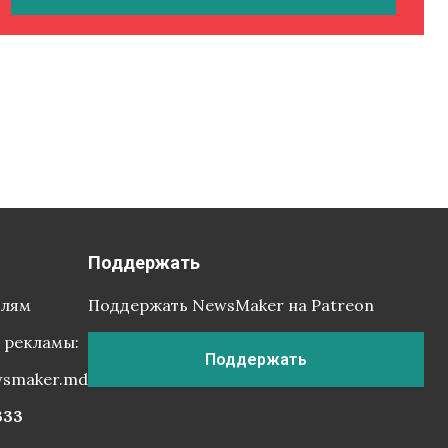
Поддержать
елям
Поддержать NewsMaker на Patreon
 рекламы:
Поддержать
wsmaker.md
333