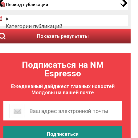
Период публикации
Категории публикаций
Показать результаты
Подписаться на NM
Espresso
Ежедневный дайджест главных новостей
Молдовы на вашей почте