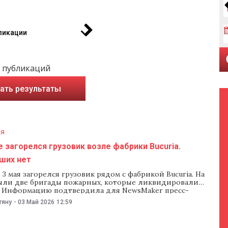
ликации
 публикаций
ать результаты
ия
 загорелся грузовик возле фабрики Bucuria.
ших нет
3 мая загорелся грузовик рядом с фабрикой Bucuria. На
ыли две бригады пожарных, которые ликвидировали
. Информацию подтвердила для NewsMaker пресс-
Генерального инспектората чрезвычайных ситуаций
тяну
-
03 Май 2026
12:59
кашу. Сигнал в службу 112 поступил в 09:20 — очевидцы
 пожаре на улице Колумна. Пожарные прибыли на место и
гонь к