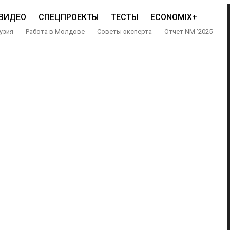
ВИДЕО
СПЕЦПРОЕКТЫ
ТЕСТЫ
ECONOMIX+
узия
Работа в Молдове
Советы эксперта
Отчет NM ‘2025