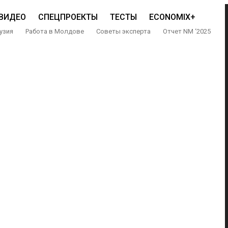
ВИДЕО
СПЕЦПРОЕКТЫ
ТЕСТЫ
ECONOMIX+
узия
Работа в Молдове
Советы эксперта
Отчет NM ‘2025