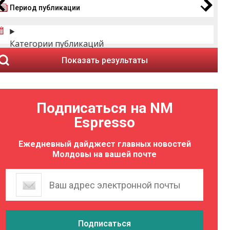
Период публикации
Категории публикаций
Показать результаты
Подписаться на NM
Espresso
Ежедневный дайджест главных новостей
Молдовы на вашей почте