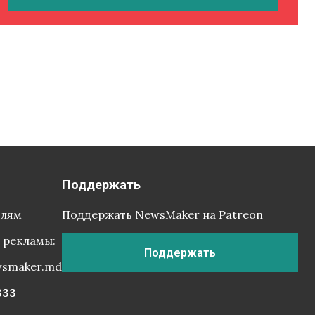
Поддержать
елям
Поддержать NewsMaker на Patreon
 рекламы:
Поддержать
wsmaker.md
333