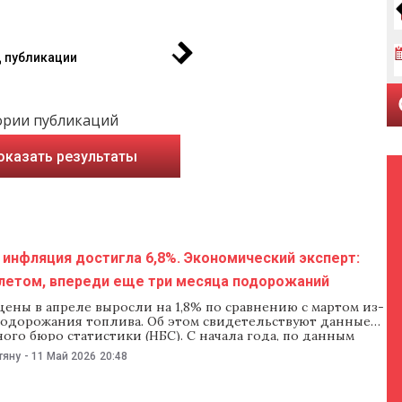
 публикации
ории публикаций
оказать результаты
инфляция достигла 6,8%. Экономический эксперт:
 летом, впереди еще три месяца подорожаний
ены в апреле выросли на 1,8% по сравнению с мартом из-
 подорожания топлива. Об этом свидетельствуют данные
го бюро статистики (НБС). С начала года, по данным
цены выросли на 4,5%, а годовая инфляция достигла 6,8%.
тяну
-
11 Май 2026
20:48
кий эксперт Марин Господаренко предупреждает, что
а дизтопливо на