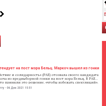
тендует на пост мэра Бельц. Маркоч вышел из гонки
ствие и солидарность» (PAS) отозвала своего кандидата
оча из предвыборной гонки на пост мэра Бельц. В PAS
то приняли это решение, «чтобы избежать спекуляций».
как ЦИК принял решение провести 19 декабря в Бельцах
пту
-
06 Дек 2021
15:51
 выборов с участием независимого кандидата Николая
а и кандидата от