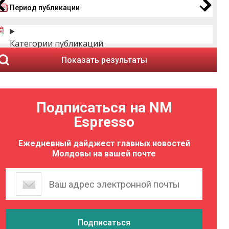
Период публикации
Категории публикаций
Показать результаты
Подписаться на NM
Espresso
Ежедневный дайджест главных новостей
Молдовы на вашей почте