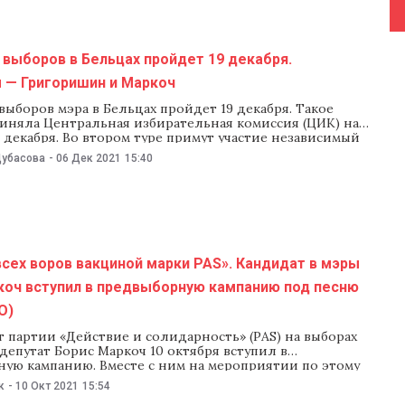
 выборов в Бельцах пройдет 19 декабря.
 — Григоришин и Маркоч
выборов мэра в Бельцах пройдет 19 декабря. Такое
иняла Центральная избирательная комиссия (ЦИК) на
 декабря. Во втором туре примут участие независимый
иколай Григоришин и кандидат от партии «Действие и
Дубасова
-
06 Дек 2021
15:40
ь» (PAS) Борис Маркоч. За это решение проголосовали
ов ЦИК, еще трое воздержались. Напомним,
сех воров вакциной марки PAS». Кандидат в мэры
коч вступил в предвыборную кампанию под песню
О)
 партии «Действие и солидарность» (PAS) на выборах
депутат Борис Маркоч 10 октября вступил в
ную кампанию. Вместе с ним на мероприятии по этому
утствовали и депутаты от PAS, включая спикера Игоря
к
-
10 Окт 2021
15:54
таты и сторонники PAS прошлись по городу с