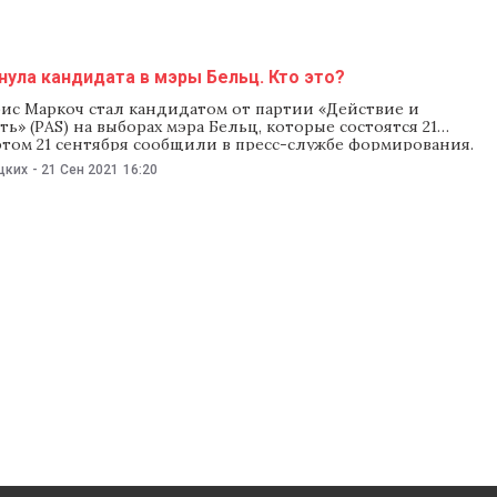
ыми лозунгами. Перед началом выступлений
ула кандидата в мэры Бельц. Кто это?
рис Маркоч стал кандидатом от партии «Действие и
ь» (PAS) на выборах мэра Бельц, которые состоятся 21
этом 21 сентября сообщили в пресс-службе формирования.
ает важность досрочных выборов в Бельцах — втором по
цких
-
21 Сен 2021
16:20
 городе страны. Многочисленные проблемы города может
ько сильная команда, способная понять