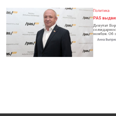
предвыборн
Политика
PAS выдвин
Депутат Бо
солидарност
ноября. Об 
«PAS поним
Анна Выпри
значимости
решить тол