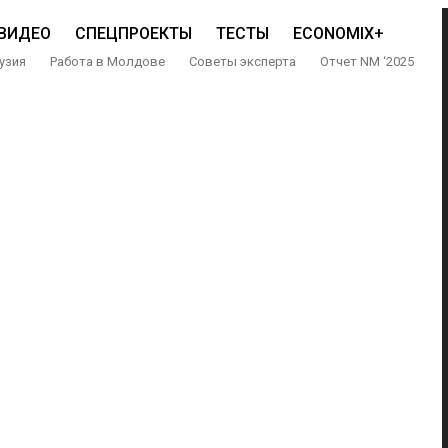
ВИДЕО
СПЕЦПРОЕКТЫ
ТЕСТЫ
ECONOMIX+
узия
Работа в Молдове
Советы эксперта
Отчет NM ‘2025