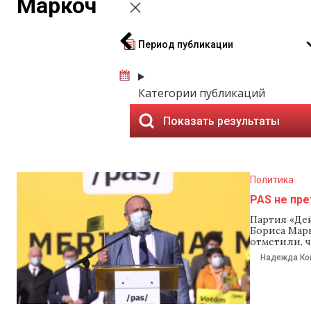
Маркоч
Период публикации
Категории публикаций
Показать результаты
Политика
PAS не пре
Партия «Дей
Бориса Марк
отметили, ч
После того 
Надежда Ко
второй тур
Григоришин