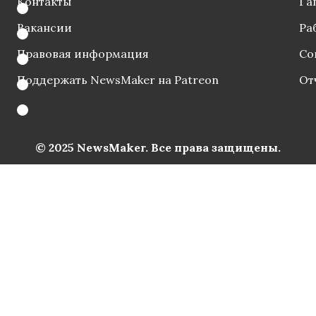
Контакты
Га
Вакансии
Ра
Правовая информация
Со
Поддержать NewsMaker на Patreon
От
© 2025 NewsMaker. Все права защищены.