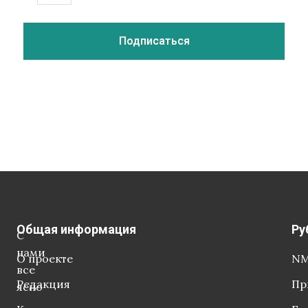
Общая информация
Ру
С
нами
О проекте
NM
все
Редакция
Пр
ясно