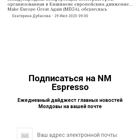
организованная в Кишиневе европейским движением
Make Europe Great Again (MEGA), обернулась
скандалом. В Молдову не впустили некоторых
Екатерина Дубасова
-
29 Июл 2025
09:00
участников конференции, включая евродепутата.
Организаторы обвинили Кишинев в цензуре. NM
рассказывает, что произошло, зачем MEGA включила
Молдову в свою повестку, и при чем тут Шор и Россия,
а также Симион
Подписаться на NM
Espresso
Ежедневный дайджест главных новостей
Молдовы на вашей почте