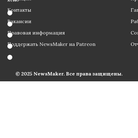
Контакты
Га
Вакансии
Ра
Правовая информация
Со
Поддержать NewsMaker на Patreon
От
© 2025 NewsMaker. Все права защищены.