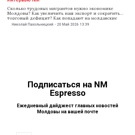
Сколько трудовых мигрантов нужно экономике
Молдовы? Как увеличить наш экспорт и сократить
торговый дефицит? Как попадают на молдавские
прилавки российские товары? И почему власти
Николай Пахольницкий
-
20 Май 2026
13:39
решили регулировать использование ИИ? Об этом и
не только рассказал министр экономики Евгений
Осмокеску в подкасте «Есть вопросы» с Николаем
Пахольницким. «Я не раздумывал, только поговорил
Подписаться на NM
Espresso
Ежедневный дайджест главных новостей
Молдовы на вашей почте