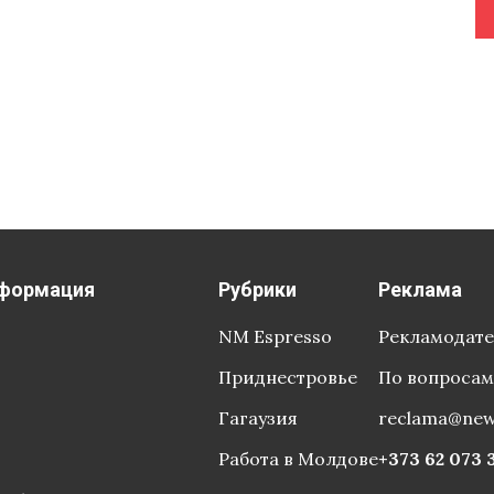
что ведомство использует все юридические пути, чтобы
формация
Рубрики
Реклама
NM Espresso
Рекламодат
Приднестровье
По вопросам
Гагаузия
reclama@ne
Работа в Молдове
+373 62 073 