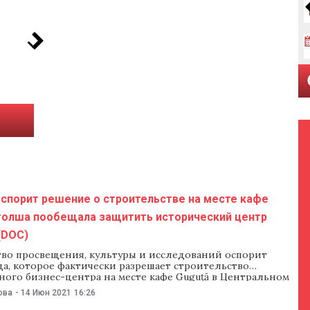
ы
оспорит решение о строительстве на месте кафе
оголша пообещала защитить исторический центр
(DOC)
во просвещения, культуры и исследований оспорит
а, которое фактически разрешает строительство
ного бизнес-центра на месте кафе Guguță в Центральном
цы. Об этом 14 июня сообщили в министерстве в ответ на
ова
-
14 Июн 2021
16:26
В письме, подписанном и.о. министра Лилией Поголшей,