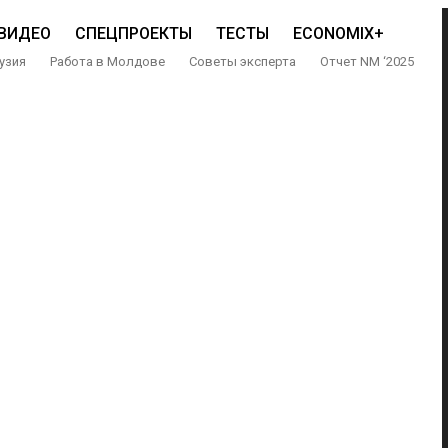
ВИДЕО
СПЕЦПРОЕКТЫ
ТЕСТЫ
ECONOMIX+
узия
Работа в Молдове
Советы эксперта
Отчет NM ‘2025