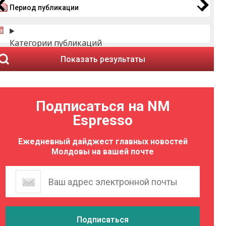
Период публикации
Категории публикаций
Показать результаты
Подписаться на NM
Espresso
Ежедневный дайджест главных новостей
Молдовы на вашей почте