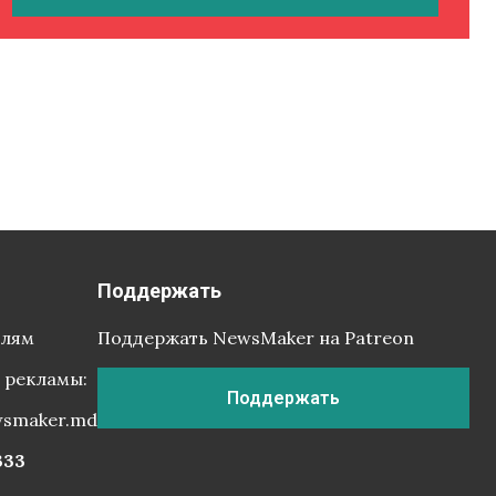
Поддержать
елям
Поддержать NewsMaker на Patreon
 рекламы:
Поддержать
wsmaker.md
333