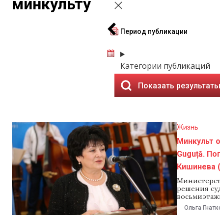
минкульту
Период публикации
Категории публикаций
Показать результат
Жизнь
Минкульт 
Guguță. П
Кишинева 
Министерст
решения суд
восьмиэтаж
парке столи
Ольга Гнатк
запрос NM. 