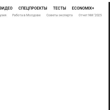
ВИДЕО
СПЕЦПРОЕКТЫ
ТЕСТЫ
ECONOMIX+
узия
Работа в Молдове
Советы эксперта
Отчет NM ‘2025