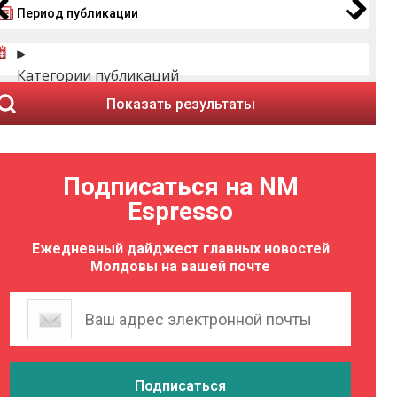
Период публикации
Категории публикаций
Показать результаты
Подписаться на NM
Espresso
Ежедневный дайджест главных новостей
Молдовы на вашей почте