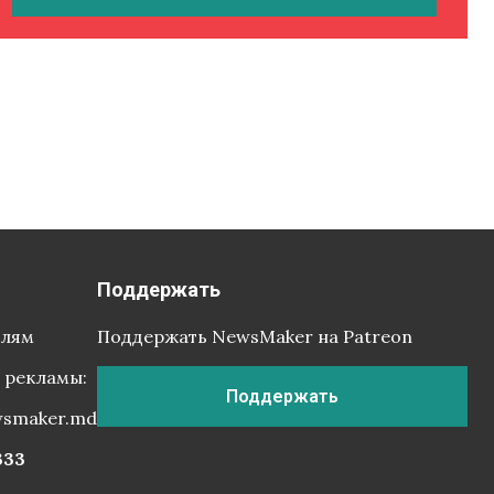
Поддержать
елям
Поддержать NewsMaker на Patreon
 рекламы:
Поддержать
wsmaker.md
333