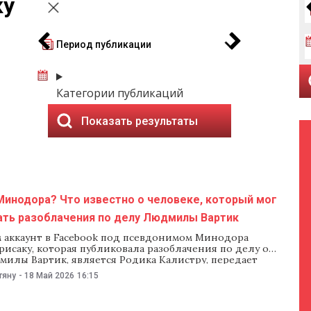
ку
Период публикации
Категории публикаций
Показать результаты
Минодора? Что известно о человеке, который мог
ать разоблачения по делу Людмилы Вартик
 аккаунт в Facebook под псевдонимом Минодора
исаку, которая публиковала разоблачения по делу о
милы Вартик, является Родика Калистру, передает
 Zilei. По данным издания, Родика Калистру — бывшая
тяну
-
18 Май 2026
16:15
полиции, которая почти десять лет назад переехала в
ан Евросоюза. Как сообщает Evenimentul Zilei, ранее три