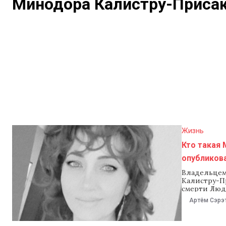
Минодора Калистру-Приса
Жизнь
Кто такая 
опубликов
Владельцем
Калистру-Пр
смерти Люд
Evenimentul
Артём Сэрэ
сотрудница 
одну из стр
анонимных