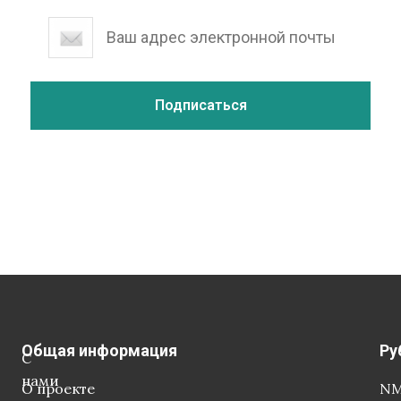
Общая информация
Ру
С
нами
О проекте
NM