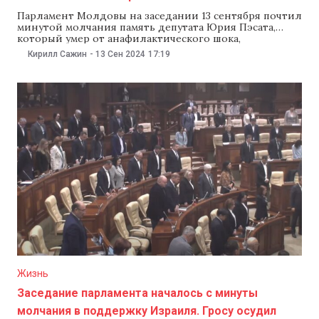
Парламент Молдовы на заседании 13 сентября почтил
минутой молчания память депутата Юрия Пэсата,
который умер от анафилактического шока,
вызванного укусом осы. Инициатива поступила от
Кирилл Сажин
-
13 Сен 2024
17:19
спикера парламента Игоря Гросу. Напомним, депутат
от партии «Действие и солидарность» (PAS) Юрий
Пэсат, занимавший также должность
зампредседателя парламентской комиссии по
вопросам сельского хозяйства, умер
Жизнь
Заседание парламента началось с минуты
молчания в поддержку Израиля. Гросу осудил