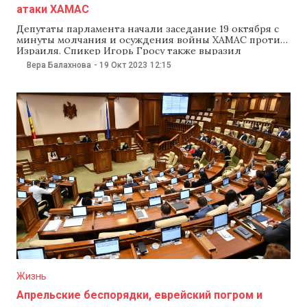
атаки ХАМАС
Депутаты парламента начали заседание 19 октября с
минуты молчания и осуждения войны ХАМАС против
Израиля. Спикер Игорь Гросу также выразил
поддержку Израилю и его народу, но ничего не
Вера Балахнова
-
19 Окт 2023
12:15
сказал об ударе по больнице в секторе Газа, в котором
израильская армия и ХАМАС обвиняют друг друга. «В
эти дни мы стали
Жизнь
Апрельские беспорядки, еврейский погром и