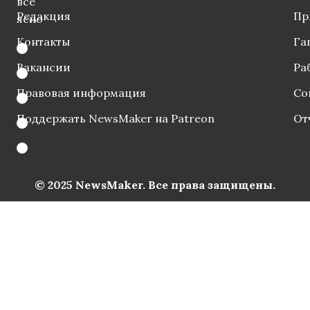
все
Редакция
Пр
ясно
Контакты
Га
Вакансии
Ра
Правовая информация
Со
Поддержать NewsMaker на Patreon
От
© 2025 NewsMaker. Все права защищены.