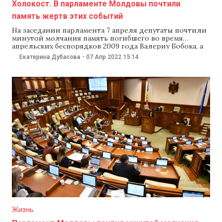
Холокост. В парламенте Молдовы почтили
память жертв этих событий
На заседании парламента 7 апреля депутаты почтили
минутой молчания память погибшего во время
апрельских беспорядков 2009 года Валериу Бобока, а
также память евреев, погибших в ходе еврейского
Екатерина Дубасова
-
07 Апр 2022
15:14
погрома в Кишиневе в апреле 1903 года и во время
Холокоста в Молдове в годы Второй мировой войны.
Почтить их память предложили спикер
Жизнь