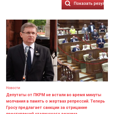
Показать результа
Новости
Депутаты от ПКРМ не встали во время минуты
молчания в память о жертвах репрессий. Теперь
Гросу предлагает санкции за отрицание
преступлений сталинского режима