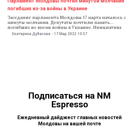
Парламент Молдовы почтил минутой молчания
погибших из-за войны в Украине
Заседание парламента Молдовы 17 марта началось с
минуты молчания. Депутаты почтили память
погибших во время войны в Украине. Инициатива
поступила от спикера парламента Игоря Гросу. «Мы
Екатерина Дубасова
-
17 Мар 2022
10:57
все с озабоченностью следим за происходящем в
Украине, за войной в Украине. Как страна, как люди,
как граждане мы делаем все возможное для того,
Подписаться на NM
Espresso
Ежедневный дайджест главных новостей
Молдовы на вашей почте