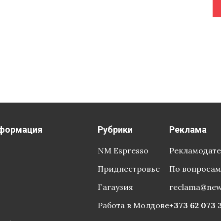
ции президента сообщили, что встреча состоялась по
лдавской
формация
Рубрики
Реклама
NM Espresso
Рекламодат
Приднестровье
По вопросам
Гагаузия
reclama@ne
Работа в Молдове
+373 62 073 