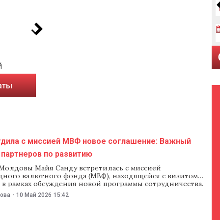
й
аты
удила с миссией МВФ новое соглашение: Важный
 партнеров по развитию
Молдовы Майя Санду встретилась с миссией
ного валютного фонда (МВФ), находящейся с визитом
 в рамках обсуждения новой программы сотрудничества.
и 10 мая в пресс-службе главы государства, стороны
нова
-
10 Май 2026
15:42
рограмму реформ, в частности в сфере экономической
й политики, налоговое администрирование, финансовую
ть и укрепление макроэкономических показателей. В