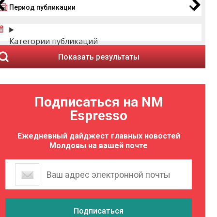
Период публикации
Категории публикаций
Показать результаты
Подписаться на NM
Espresso
Ежедневный дайджест главных новостей
Молдовы на вашей почте