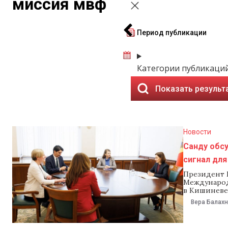
миссия мвф
Период публикации
Категории публикаци
Показать результ
Новости
Санду обс
сигнал для
Президент 
Международ
в Кишиневе
Как сообщил
Вера Балах
обсудили п
и налогово
стабильнос