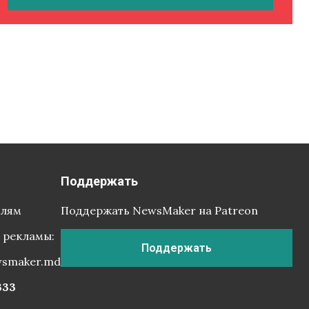
Поддержать
елям
Поддержать NewsMaker на Patreon
 рекламы:
Поддержать
wsmaker.md
333