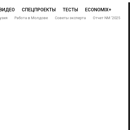
ВИДЕО
СПЕЦПРОЕКТЫ
ТЕСТЫ
ECONOMIX+
узия
Работа в Молдове
Советы эксперта
Отчет NM ‘2025