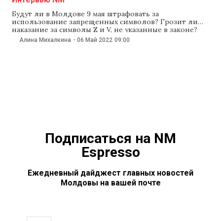
Будут ли в Молдове 9 мая штрафовать за
использование запрещенных символов? Грозит ли
наказание за символы Z и V, не указанные в законе?
Что полиция будет делать в случае провокаций или
Алина Михалкина
-
06 Май 2022
09:00
потасовок? В преддверии праздника NM поговорил с
главой Генинспектората полиции Молдовы
Виорелом Чернэуцану о том, как 9 мая полиция
Подписаться на NM
Espresso
Ежедневный дайджест главных новостей
Молдовы на вашей почте