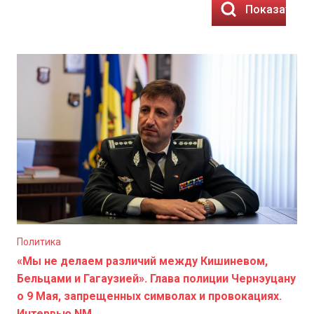
Показать ре
Политика
«Мы не делаем различий между Кишиневом,
Бельцами и Гагаузией». Глава полиции Чернэуцану
о 9 Мая, запрещенных символах и провокациях.
Интервью NM