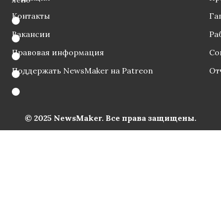
Контакты
Га
Вакансии
Ра
Правовая информация
Со
Поддержать NewsMaker на Patreon
От
© 2025 NewsMaker. Все права защищены.