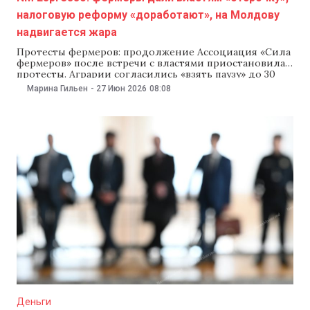
налоговую реформу «доработают», на Молдову
надвигается жара
Протесты фермеров: продолжение Ассоциация «Сила
фермеров» после встречи с властями приостановила
протесты. Аграрии согласились «взять паузу» до 30
июня, пока правительство пересматривает проект
Марина Гильен
-
27 Июн 2026
08:08
налогово-бюджетной политики на 2027 год, который
вызвал недовольство сельхозпроизводителей. А
партия «Демократия дома» отвергла обвинения
полиции в адрес своего депутата Серджиу Стефанко
в том, что он задел
Деньги