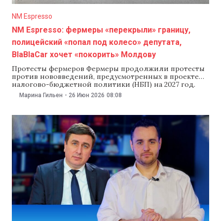
NM Espresso
NM Espresso: фермеры «перекрыли» границу,
полицейский «попал под колесо» депутата,
BlaBlaCar хочет «покорить» Молдову
Протесты фермеров Фермеры продолжили протесты
против нововведений, предусмотренных в проекте
налогово-бюджетной политики (НБП) на 2027 год.
Аграрии перекрыли подъезды к КПП Леушены и
Марина Гильен
-
26 Июн 2026
08:08
Скуляны и потребовали встречи с Майей Санду и
Игорем Гросу. На протесте фермеров в Штефан-
Водском районе, по информации полиции, депутат
от партии «Демократия дома» Серджиу Стефанко,
управляя