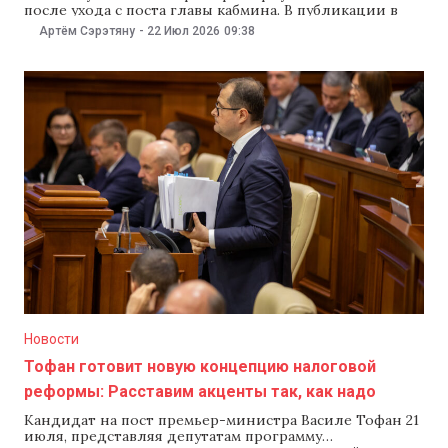
после ухода с поста главы кабмина. В публикации в
соцсетях Мунтяну подвел итоги восьми месяцев
Артём Сэрэтяну
-
22 Июл 2026
09:38
работы, пожелал успехов своему преемнику Василе
Тофану и опроверг предположения о том, что подал в
отставку из-за налоговой реформы. При этом
причины своего ухода он
Новости
Тофан готовит новую концепцию налоговой
реформы: Расставим акценты так, как надо
Кандидат на пост премьер-министра Василе Тофан 21
июля, представляя депутатам программу