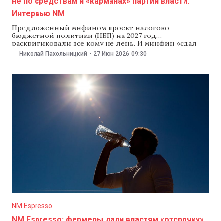
не по средствам и «карманах» партии власти.
Интервью NM
Предложенный мнфином проект налогово-
бюджетной политики (НБП) на 2027 год
раскритиковали все кому не лень. И минфин «сдал
назад». В чем проблема с налоговой реформой? Что
Николай Пахольницкий
-
27 Июн 2026
09:30
все-таки делать с НДС на сельхозпродукцию? И на
что действительно можно и нужно повысить налоги?
Об этом мы поговорили с экономическим экспертом
IDIS Viitorul Вячеславом
NM Espresso
NM Espresso: фермеры дали властям «отсрочку»,