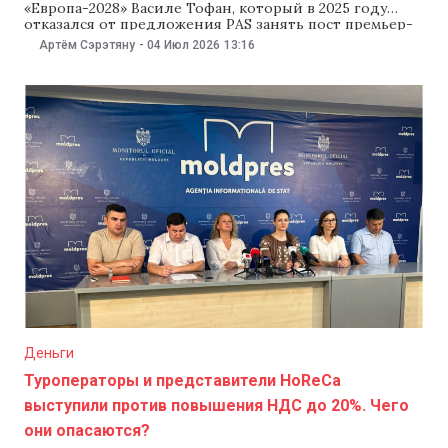
«Европа-2028» Василе Тофан, который в 2025 году
отказался от предложения PAS занять пост премьер-
министра, перечислил 12 мер, которые, по его
Артём Сэрэтяну
-
04 Июл 2026
13:16
мнению, необходимы Молдове. Среди них —
налоговая реформа, справедливая система оплаты
труда в государственном секторе, пересмотр
Трудового кодекса, мораторий на проверки бизнеса и
повышение тарифа
Деньги
Туроператоры и представители HoReCa
выступили против повышения НДС до 20%. Чего
они опасаются?