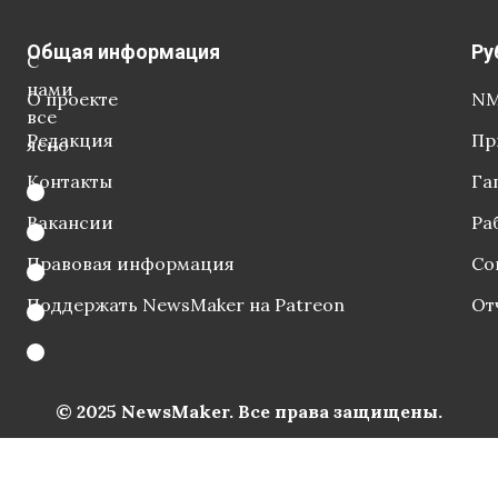
Общая информация
Ру
С
нами
О проекте
NM
все
Редакция
Пр
ясно
Контакты
Га
Вакансии
Ра
Правовая информация
Со
Поддержать NewsMaker на Patreon
От
© 2025 NewsMaker. Все права защищены.