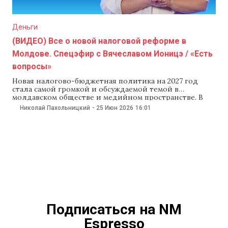
Деньги
(ВИДЕО) Все о новой налоговой реформе в
Молдове. Спецэфир с Вячеславом Ионицэ / «Есть
вопросы»
Новая налогово-бюджетная политика на 2027 год
стала самой громкой и обсуждаемой темой в
молдавском обществе и медийном пространстве. В
специальном эфире проекта «Есть вопросы» с
Николай Пахольницкий
-
25 Июн 2026
16:01
Николаем Пахольницким подробно обсуждаем
предлагаемые положения новой налоговой реформы
и то, почему они не понравились практически
никому. Гость эфира —экономический эксперт IDIS
Viitorul Вячеслав Ионицэ.
Подписаться на NM
Espresso