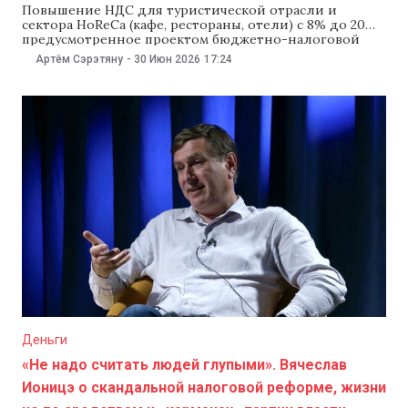
Повышение НДС для туристической отрасли и
сектора HoReCa (кафе, рестораны, отели) с 8% до 20%,
предусмотренное проектом бюджетно-налоговой
политики, может привести к существенному росту
Артём Сэрэтяну
-
30 Июн 2026
17:24
цен, сокращению числа туристов и закрытию части
бизнеса. Об этом рассказали представители HoReCa и
туристической отрасли на пресс-конференции 30
июня. По словам консультанта Национальной
ассоциации въездного
Деньги
«Не надо считать людей глупыми». Вячеслав
Ионицэ о скандальной налоговой реформе, жизни