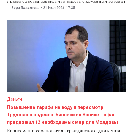
правительства, заявил, что вместе с командой готовит
новую концепцию налоговой реформы. Тофан
Вера Балахнова
-
21 Июл 2026
17:35
признал, что первая инициатива оказалась неудачной
и сейчас правительство не может действовать наобум.
Тофан подчеркнул, что налоги — это один из самых
сложных вопросов, который предостоит решить
Деньги
Повышение тарифа на воду и пересмотр
Трудового кодекса. Бизнесмен Василе Тофан
предложил 12 необходимых мер для Молдовы
Бизнесмен и сооснователь гражданского движения