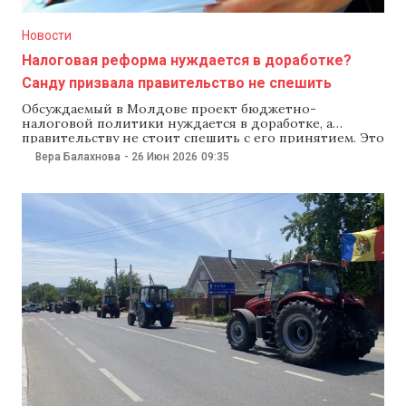
Новости
Налоговая реформа нуждается в доработке?
Санду призвала правительство не спешить
Обсуждаемый в Молдове проект бюджетно-
налоговой политики нуждается в доработке, а
правительству не стоит спешить с его принятием. Это
заявила 25 июня президент Майя Санду в эфире
Вера Балахнова
-
26 Июн 2026
09:35
передачи «În Profunzime» на ProTV Chișinău. Глава
государства подчеркнула, что власти должны
прислушаться к критике, чтобы довести инициативу
до ума. «Налоговая реформа нужна, но,