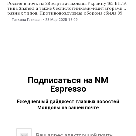
Россия в ночь на 28 марта атаковала Украину 163 БПЛА
типа Shahed, а также беспилотниками-имитаторами
разных типов. Противовоздушная оборона сбила 89
беспилотников. В результате российской атаки
Татьяна Готишан
-
28 Мар 2025
13:09
пострадали Харьковская, Сумская, Полтавская,
Днепропетровская, Одесская, Николаевская и
Запорожская области. В Одесской области пострадал
один человек, повреждены дома и гаражи, возник
пожар, сообщили в
Подписаться на NM
Espresso
Ежедневный дайджест главных новостей
Молдовы на вашей почте