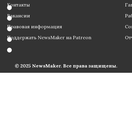
Контакты
Га
Вакансии
Ра
Правовая информация
Со
Поддержать NewsMaker на Patreon
От
© 2025 NewsMaker. Все права защищены.