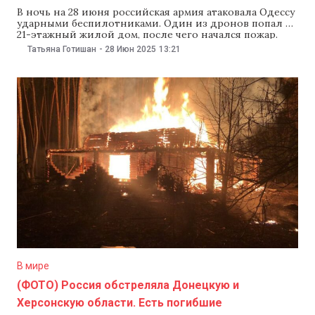
В ночь на 28 июня российская армия атаковала Одессу
ударными беспилотниками. Один из дронов попал в
21-этажный жилой дом, после чего начался пожар.
Огонь охватил квартиры с седьмого по девятый этаж.
Татьяна Готишан
-
28 Июн 2025
13:21
Жители оказались заблокированы в квартирах. В
результате атаки погибла супружеская пара. Об этом
сообщили мэр Одессы Геннадий Труханов и
В мире
(ФОТО) Россия обстреляла Донецкую и
Херсонскую области. Есть погибшие