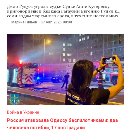
Дело Гуцул: угрозы судье Судье Анне Кучереску,
приговорившей башкана Гагаузии Евгению Гуцул к
семи годам тюремного срока, в течение нескольких
недель угрожали, слали фотографии обезглавленных
Марина Гильен
-
07 Авг. 2025
08:08
тел, похоронные венки и звонили по ночам. Об этом
сообщил глава Высшего совета магистратуры Серджиу
Караман и назвал происходящее «прямой атакой на
судью». Кучереску в
Война в Украине
Россия атаковала Одессу беспилотниками: два
человека погибли, 17 пострадали