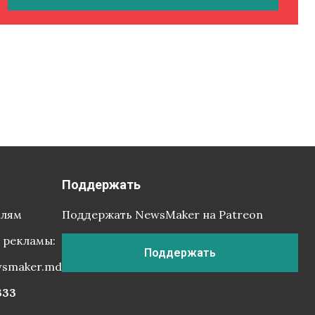
Поддержать
елям
Поддержать NewsMaker на Patreon
 рекламы:
Поддержать
wsmaker.md
333