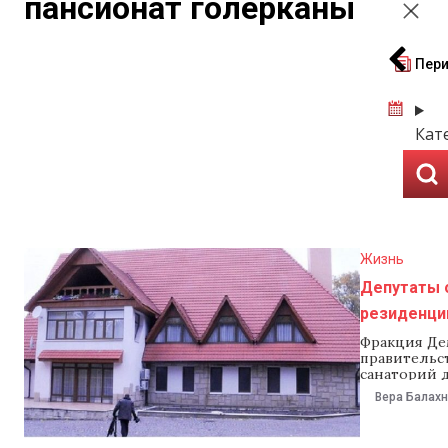
пансионат голерканы
Пери
Кат
Жизнь
Депутаты 
резиденци
Фракция Де
правительс
санаторий 
Голерканах 
Вера Балах
инициативе 
Жиздан. Жи
инициативо