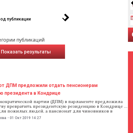
од публикации
егории публикаций
Показать результаты
от ДПМ предложили отдать пенсионерам
ю президента в Кондрице
мократической партии (ДПМ) в парламенте предложила
тву превратить президентскую резиденцию в Кондрице в
для пожилых людей, а пансионат для чиновников в
— в санаторий для ветеранов конфликта на Днестре. Об
нова
-
01 Окт 2019
14:27
демократов рассказал 1 октября депутат Александру
здан заявил, что демократы выступили с подобной
й в