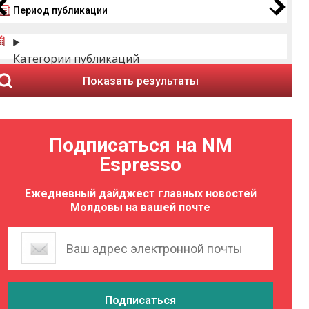
Период публикации
Категории публикаций
Показать результаты
Подписаться на NM
Espresso
Ежедневный дайджест главных новостей
Молдовы на вашей почте