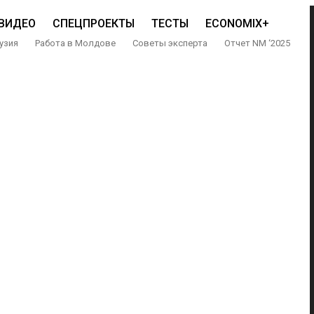
ВИДЕО
СПЕЦПРОЕКТЫ
ТЕСТЫ
ECONOMIX+
узия
Работа в Молдове
Советы эксперта
Отчет NM ‘2025