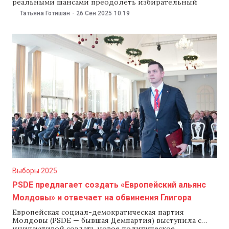
реальными шансами преодолеть избирательный
порог» — это «политическая игра», заявил политолог
Татьяна Готишан
-
26 Сен 2025
10:19
Корнел Чуря в программе NM RealPolitik с Дашей
Слободчиковой. По его словам, под «оппозицией»
Плахотнюк, скорее всего, имел в виду
«Патриотический блок». В то же время бывший
депутат
Выборы 2025
PSDE предлагает создать «Европейский альянс
Молдовы» и отвечает на обвинения Глигора
Европейская социал-демократическая партия
Молдовы (PSDE — бывшая Демпартия) выступила с
инициативой создать новое политическое