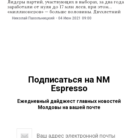
Лидеры партий, участвующих в выборах, за два года
заработали от нуля до 17 млн леев, при этом
«миллионеров» — больше половины. Двухлетний
доход Илана Шора на этом фоне оказался более чем
Николай Пахольницкий
-
04 Июн 2021
09:00
скромным — менее 160 тыс. леев. Зато у него много
движимого и недвижимого имущества и банковских
счетов. NM изучил
Подписаться на NM
Espresso
Ежедневный дайджест главных новостей
Молдовы на вашей почте