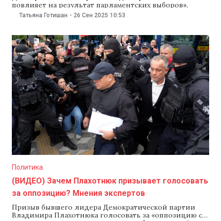
повлияет на результат парламентских выборов»,
заявил политолог Корнел Чуря в программе NM
Татьяна Готишан
-
26 Сен 2025
10:53
RealPolitik с Дашей Слободчиковой. По его словам,
Плахотнюк «собирается бороться вдолгую». «Нужно
разобраться с этими выборами, но, видимо, у
политиков расчет более длинный. Я думаю, что
первоначально его
Политика
(ВИДЕО) Зачем Плахотнюк призывает голосовать
за оппозицию? Мнения экспертов
Призыв бывшего лидера Демократической партии
Владимира Плахотнюка голосовать за «оппозицию с