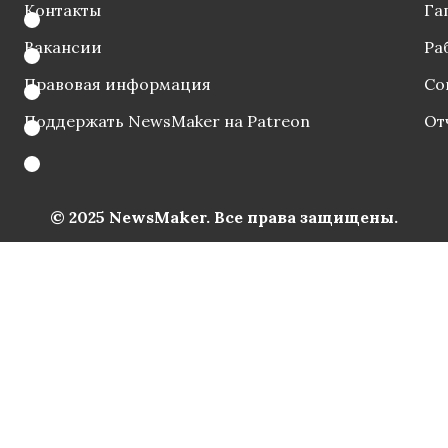
Контакты
Га
Вакансии
Ра
Правовая информация
Со
Поддержать NewsMaker на Patreon
От
© 2025 NewsMaker. Все права защищены.