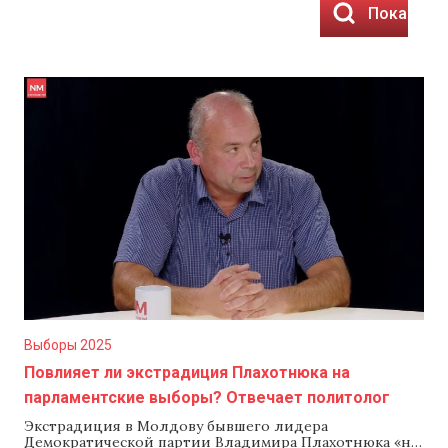
Показать 
Выборы 2025
Повлияет ли экстрадиция Плахотнюка на
парламентские выборы? Отвечает политолог
Экстрадиция в Молдову бывшего лидера
Демократической партии Владимира Плахотнюка «не