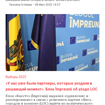
объединение «Европейский альянс Молдовы». По
Татьяна Готишан
-
08 Июл 2025
14:07
словам представителей партии, эта платформа
«поставит Молдову на первое место» и станет
«настоящей проевропейской альтернативой». В своем
заявлении PSDE ответила на обвинения лидера
Партии перемен Штефана Глигора и раскритиковала
блок «Вместе»
Выборы 2025
«У нас уже были партнеры, которые уходили в
решающий момент». Блок Împreună об уходе LOC
Блок «Вместе» (Împreună) выразил «удивление и
разочарование» в связи с решением партии «Лига
городов и коммун» (LOC) выйти из политического