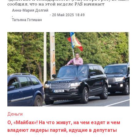
сообщил, что на этой неделе PAS начинает
информационную кампанию и проведение
Анна-Мария Долгий
общественных консультаций перед осенними
-
20 Май 2025
18:49
,
парламентскими выборами, которые он считает
Татьяна Готишан
«решающими». Партия планирует обсудить с
гражданами успехи и ошибки действующего
правительства, а также будущую политическую
программу. Эксперт
Деньги
О, «Майбах»! На что живут, на чем ездят и чем
владеют лидеры партий, идущие в депутаты