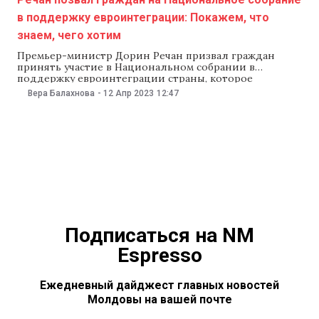
в поддержку евроинтеграции: Покажем, что
знаем, чего хотим
Премьер-министр Дорин Речан призвал граждан
принять участие в Национальном собрании в
поддержку евроинтеграции страны, которое
состоится 21 мая в центре Кишинева. На заседании
Вера Балахнова
-
12 Апр 2023
12:47
правительства 12 апреля Речан заявил, что «горстка
преступников» хочет создать впечатление, что
молдаване поддерживают войну России в Украине, и
что «мы как страна не являемся европейцами». «И
Подписаться на NM
Espresso
Ежедневный дайджест главных новостей
Молдовы на вашей почте