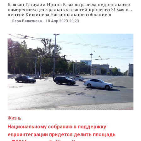
Башкан Гагаузии Ирина Влах выразила недовольство
намерением центральных властей провести 21 мая в
центре Кишинева Национальное собрание в
поддержку европейской интеграции Молдовы. В
Вера Балахнова
-
18 Апр 2023
20:23
эфире передачи «Descifrat» на канале Agora Влах
подчеркнула, что поддерживает евроинтеграцию
страны, но не мероприятие, запланированное на 21
мая. «Что мы будем делать на этом собрании? У
Жизнь
Национальному собранию в поддержку
евроинтеграции придется делить площадь