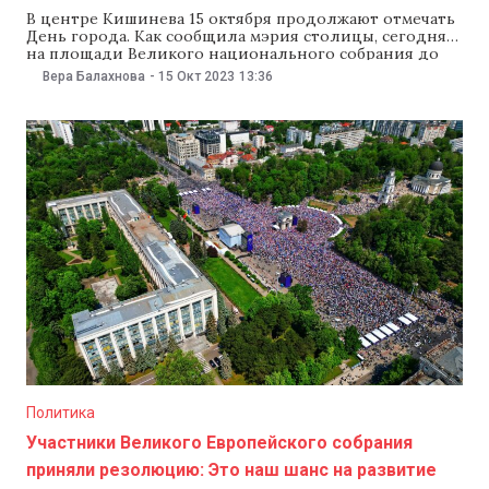
В центре Кишинева 15 октября продолжают отмечать
День города. Как сообщила мэрия столицы, сегодня
на площади Великого национального собрания до
22:00 открыта ярмарка, а на установленной к
Вера Балахнова
-
15 Окт 2023
13:36
празднику сцене продолжается концерт. Как
отметили в мэрии, проспект Штефана чел Маре,
между улицами Бэнулеску-Бодони и В. Александри
останется закрытым для транспорта до
Политика
Участники Великого Европейского собрания
приняли резолюцию: Это наш шанс на развитие