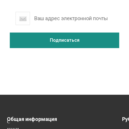
Общая информация
Ру
С
нами