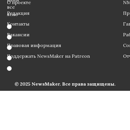
О проекте
NM
все
Редакция
Пр
ясно
Контакты
Га
Вакансии
Ра
Правовая информация
Со
Поддержать NewsMaker на Patreon
От
© 2025 NewsMaker. Все права защищены.