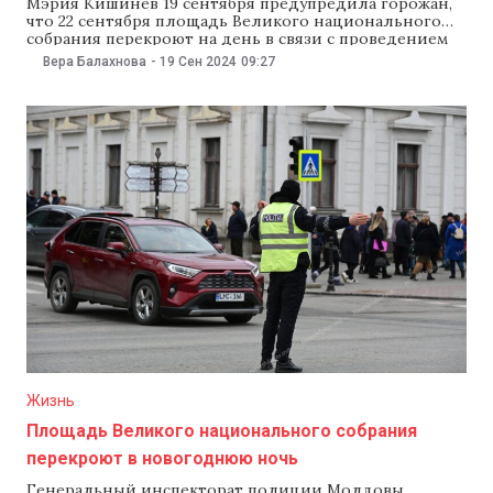
Мэрия Кишинев 19 сентября предупредила горожан,
что 22 сентября площадь Великого национального
собрания перекроют на день в связи с проведением
концерта для молодежи Chișinău Youth Fest.
Вера Балахнова
-
19 Сен 2024
09:27
Движение приостановят на отрезке проспекта
Штефана чел Маре от улицы Бэнулеску-Бодони до
улицы Пушкина. В мэрии уточнили, что центральную
площадь перекроют с 11:00 22
Жизнь
Площадь Великого национального собрания
перекроют в новогоднюю ночь
Генеральный инспекторат полиции Молдовы