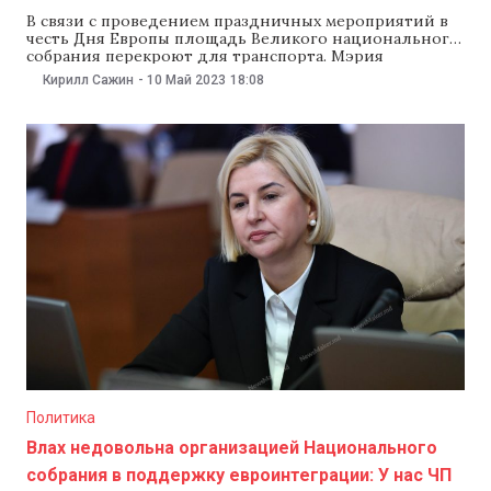
В связи с проведением праздничных мероприятий в
честь Дня Европы площадь Великого национального
собрания перекроют для транспорта. Мэрия
Кишинева сообщает, что с 21:00 12 мая до 8:00 15 мая
Кирилл Сажин
-
10 Май 2023
18:08
приостановят движение транспорта по проспекту
Штефана чел Маре от улицы Пушкина до улицы
Бэнулеску-Бодони. Весь общественный транспорт
перенаправят на прилегающие улицы.
Политика
Влах недовольна организацией Национального
собрания в поддержку евроинтеграции: У нас ЧП