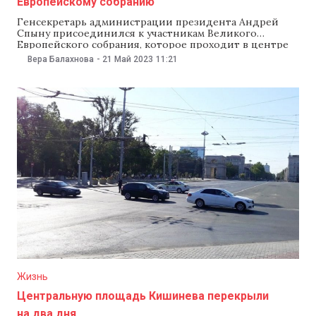
Европейскому собранию
Генсекретарь администрации президента Андрей
Спыну присоединился к участникам Великого
Европейского собрания, которое проходит в центре
Кишинева 21 мая. Чиновник заявил корреспонденту
Вера Балахнова
-
21 Май 2023
11:21
NM, что пришел на площадь Великого
национального собрания, чтобы «быть вместе с
гражданами и поддержать европейскую интеграцию
Молдовы». На центральной площади Кишинева
началось Великое Европейское собрание. За час до
Жизнь
Центральную площадь Кишинева перекрыли
на два дня