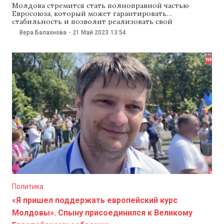
Молдова стремится стать полноправной частью
Евросоюза, который может гарантировать
стабильность и позволит реализовать свой
потенциал. Об этом говорится в резолюции,
Вера Балахнова
-
21 Май 2023
13:54
принятой 21 мая во время Великого Европейского
собрания в центре Кишинева. Участники собрания
также призвали все политические силы страны
поддержать европейский курс страны. Для этого, по
мнению митингующих, необходимо прописать
Политика
«Я пришел поддержать европейский курс
Молдовы». Спыну присоединился к Великому