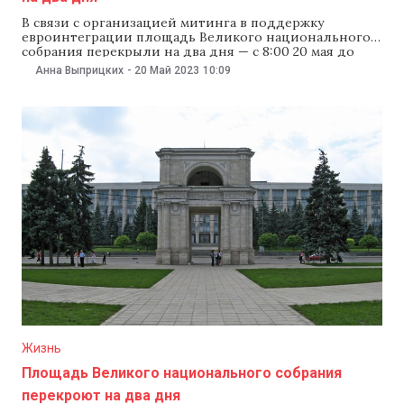
В связи с организацией митинга в поддержку
евроинтеграции площадь Великого национального
собрания перекрыли на два дня — с 8:00 20 мая до
6:00 22 мая. Об этом сообщила мэрия Кишинева.
Анна Выприцких
-
20 Май 2023
10:09
Дорожное движение по проспекту Штефана чел Маре
на отрезке между улицами Бэнулеску-Бодони и
Пушкина перекрыли. Весь общественный транспорт
перенаправили на
Жизнь
Площадь Великого национального собрания
перекроют на два дня