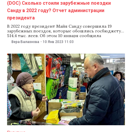
(DOC) Сколько стоили зарубежные поездки
Санду в 2022 году? Отчет администрации
президента
В 2022 году президент Майя Санду совершила 19
зарубежных поездок, которые обошлись госбюджету в
514,4 тыс. леев. Об этом 10 января сообщила
администрация главы государства. Как отметили в
Вера Балахнова
-
10 Янв 2023
11:03
администрации, президенту удалось сэкономить, так
как в бюджете на прошлый год на зарубежные
поездки главы государства предусмотрели 1,05 млн
леев. При этом