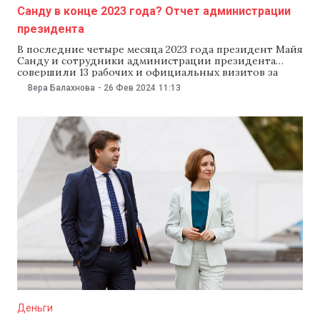
Санду в конце 2023 года? Отчет администрации
президента
В последние четыре месяца 2023 года президент Майя
Санду и сотрудники администрации президента
совершили 13 рабочих и официальных визитов за
границу. Согласно отчету администрации главы
Вера Балахнова
-
26 Фев 2024
11:13
государства, их общая стоимость — почти 179 тыс.
леев. Согласно документу, с сентября по декабрь 2023
года Санду совершила четыре поездки в Испанию,
Украину, Швейцарию
Деньги