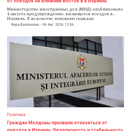
от поездок на Ближний Восток и в Израиль
Министерство иностранных дел (МИД) опубликовало
4 августа предупреждение, касающееся поездок в
Израиль. В ведомстве призвали граждан
воздержаться пока от путешествий на Ближний
Вера Балахнова
-
04 Авг. 2024
12:06
Восток из-за «обострения ситуации с безопасностью и
повышенного риска эскалации конфликта».
«Обращаем ваше внимание на то, что сейчас есть
повышенный риск эскалации конфликта в контексте
чрезвычайного и военного
Политика
Граждан Молдовы призвали отказаться от
поездок в Израиль: Безопасность и стабильность