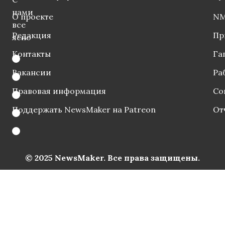
нами
О проекте
NM
все
Редакция
Пр
ясно
Контакты
Га
Вакансии
Ра
Правовая информация
Со
Поддержать NewsMaker на Patreon
От
© 2025 NewsMaker. Все права защищены.