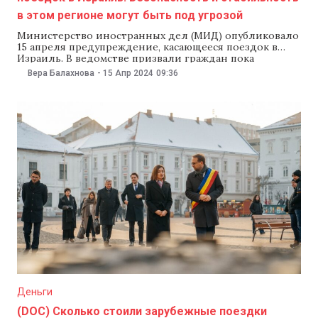
в этом регионе могут быть под угрозой
Министерство иностранных дел (МИД) опубликовало
15 апреля предупреждение, касающееся поездок в
Израиль. В ведомстве призвали граждан пока
воздержаться от путешествий на Ближний Восток из-
Вера Балахнова
-
15 Апр 2024
09:36
за «обострения ситуации с безопасностью». «МИД
рекомендует гражданам Молдовы избегать поездок в
Израиль, если в этом нет крайней необходимости.
Безопасность и стабильность в этом регионе могут
быть
Деньги
(DOC) Сколько стоили зарубежные поездки