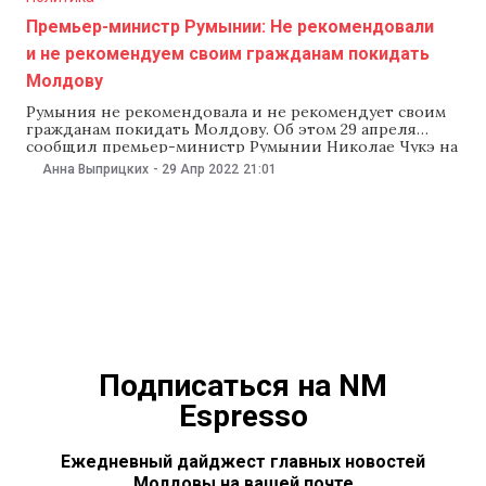
Премьер-министр Румынии: Не рекомендовали
и не рекомендуем своим гражданам покидать
Молдову
Румыния не рекомендовала и не рекомендует своим
гражданам покидать Молдову. Об этом 29 апреля
сообщил премьер-министр Румынии Николае Чукэ на
совместной пресс-конференции с болгарским
Анна Выприцких
-
29 Апр 2022
21:01
коллегой. «На уровне министерства иностранных дел
Румынии и правительства провели анализ
показателей, которые могли бы привести к такому
решению. Сейчас не время для такого решения, мы
Подписаться на NM
Espresso
Ежедневный дайджест главных новостей
Молдовы на вашей почте