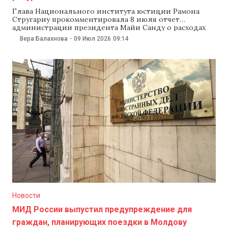
Глава Национального института юстиции Рамона
Стругариу прокомментировала 8 июля отчет
администрации президента Майи Санду о расходах
на зарубежные поездки в первой половине 2026 года.
Вера Балахнова
-
09 Июл 2026
09:14
Стругариу, ранее представлявшая Румынию в
Европейском парламенте, написала в соцсетях, что
впечатлена экономностью аппарата президента,
добавив, что президент Румынии тратит на
зарубежные поездки гораздо больше. «Я впечатлена
Новости
МИД России выпустил предупреждение для
граждан, планирующих поездки в Молдову