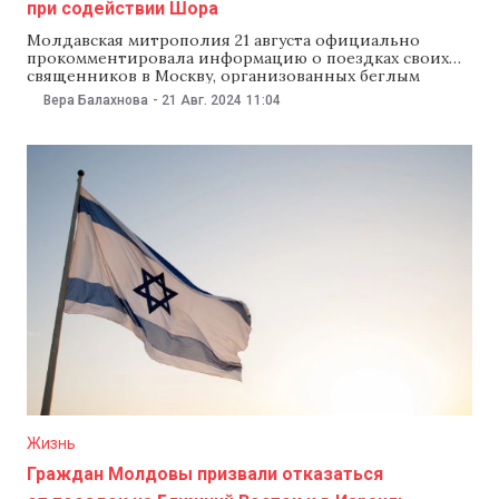
при содействии Шора
Молдавская митрополия 21 августа официально
прокомментировала информацию о поездках своих
священников в Москву, организованных беглым
олигархом Иланом Шором. В митрополии осудили
Вера Балахнова
-
21 Авг. 2024
11:04
действия священнослужителей и пообещали
проследить за теми, кто участвует в пропагандистских
и политических акциях. «Обязуемся еще раз
напомнить священникам об их обязанности сохранять
нейтралитет и не участвовать в политических
Жизнь
Граждан Молдовы призвали отказаться