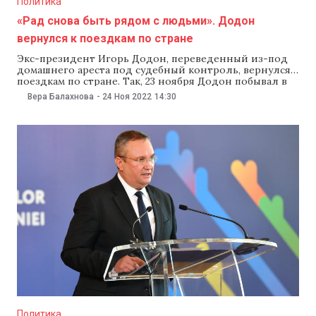
Политика
«Рад снова быть рядом с людьми». Додон
вернулся к поездкам по стране
Экс-президент Игорь Додон, переведенный из-под
домашнего ареста под судебный контроль, вернулся к
поездкам по стране. Так, 23 ноября Додон побывал в
Бельцах и сообщил, что вскоре посетит и другие
Вера Балахнова
-
24 Ноя 2022
14:30
районы. Экс-президент рассказал, что планирует
проводить встречи с местными жителями и
обсуждать ситуацию в стране. «За полгода моей
изоляции произошло много
Политика