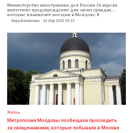
Министерство иностранных дел России 24 апреля
выпустило предупреждение для своих граждан,
которые планируют поездки в Молдову. В
российском ведомстве утверждают, что в Молдове
Вера Балахнова
-
25 Апр 2025
09:23
они могут подвергнуться дискриминации или их
могут вообще не пустить в страну. «По прилете в
аэропорт Кишинева обладатели российских
паспортов часто подвергаются унизительной
процедуре пристрастного досмотра, которая
Жизнь
Митрополия Молдовы пообещала проследить
за священниками, которые побывали в Москве