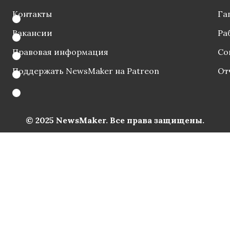
Контакты
Га
Вакансии
Ра
Правовая информация
Со
Поддержать NewsMaker на Patreon
От
© 2025 NewsMaker. Все права защищены.