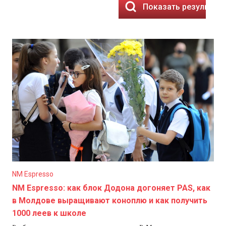
Показать результат
NM Espresso
NM Espresso: как блок Додона догоняет PAS, как
в Молдове выращивают коноплю и как получить
1000 леев к школе