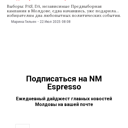
Выборы: PAS, DA, независимые Предвыборная
кампания в Молдове, едва начавшись, уже подарила
избирателям два любопытных политических события.
Правящая партия PAS включила в свой
Марина Гильен
-
22 Июл 2025
08:08
избирательный список двух представителей партии
«Платформа DA», которую тут же исключил из своих
рядов блок Împreună. А основатель DA Андрей Нэстасе
и бывший член PAS Олеся Стамате
Подписаться на NM
Espresso
Ежедневный дайджест главных новостей
Молдовы на вашей почте