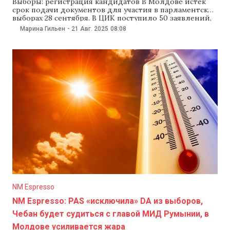
Выборы: регистрация кандидатов В Молдове истек
срок подачи документов для участия в парламентских
выборах 28 сентября. В ЦИК поступило 50 заявлений,
пока комиссия зарегистрировала семь партий, три
Марина Гильен
-
21 Авг. 2025
08:08
блока и двух независимых кандидатов. Два заявления
Центризбирком отклонил: от партии, не
соответствующей требованиям законодательства, и
от блока из четырех партий, которые, по
NM Espresso
NM Espresso: PAS «исключила» DA из выборов,
Чебан будет судиться с главой МИД Румынии, в
Молдове усиливается жара