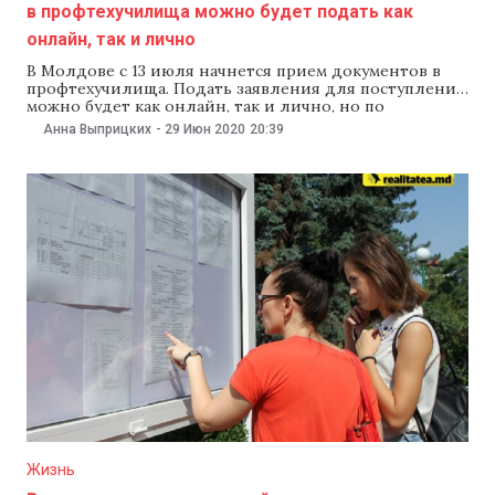
в профтехучилища можно будет подать как
онлайн, так и лично
В Молдове с 13 июля начнется прием документов в
профтехучилища. Подать заявления для поступления
можно будет как онлайн, так и лично, но по
предварительной записи. Об этом 29 июня сообщили
Анна Выприцких
-
29 Июн 2020
20:39
в министерстве образования, культуры и
исследовании. «Кандидаты на поступление в
профтехучилища, смогут подать заявки как онлайн,
так и лично, но
Жизнь