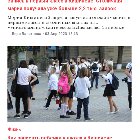
Запись в первый класс в Кишиневе: Столичная
мэрия получила уже больше 2,2 тыс. заявок
Мэрия Кишинева 3 апреля запустила онлайн-запись в
первые классы в столичных школах на
муниципальном сайте escoala.chisinau.md. За первые
девять часов работы на платформе зарегистрировали
Вера Балахнова
-
03 Апр 2023
18:43
уже более 2230 заявок на поступление в первый класс.
В столичном управлении образования уточнили, что
рассмотрят все заявки в том порядке, в котором их
получили. А
Жизнь
Как записать ребенка в школу в Кишиневе.