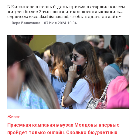
В Кишиневе в первый день приема в старшие классы
лицеев более 2 тыс. школьников воспользовались
сервисом escoala.chisinau.md, чтобы подать онлайн-
заявление на поступление. Об этом 7 июля сообщила
Вера Балахнова
-
07 Июл 2024
10:34
мэрия столицы. В мэрии Кишинева отметили, что
первый этап записи на вступительный конкурс в
десятые классы начался 6 июля и продлится до 15
Жизнь
Приемная кампания в вузах Молдовы впервые
пройдет только онлайн. Сколько бюджетных