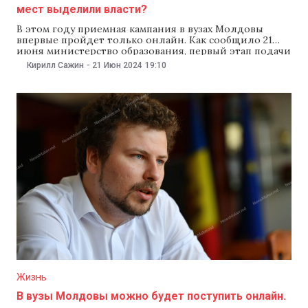
мест выделили власти?
В этом году приемная кампания в вузах Молдовы
впервые пройдет только онлайн. Как сообщило 21
июня министерство образования, первый этап подачи
заявок на поступление в вузы пройдет с 22 по 29 июля.
Кирилл Сажин
-
21 Июн 2024
19:10
Второй этап — с 10 по 14 августа. В министерстве
рассказали, что в 2024/2025 учебном году молдавские
университеты
Жизнь
В вузы Молдовы можно будет поступить онлайн.