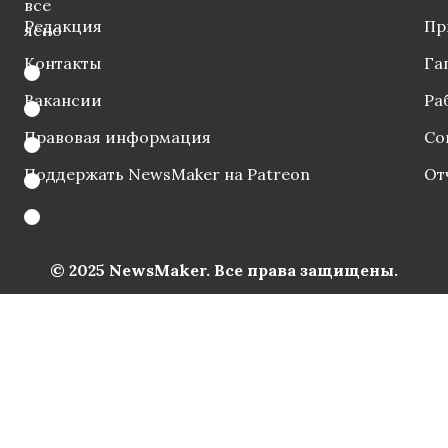
все
Редакция
Пр
ясно
Контакты
Га
Вакансии
Ра
Правовая информация
Со
Поддержать NewsMaker на Patreon
От
© 2025 NewsMaker. Все права защищены.