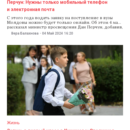
Перчун: Нужны только мобильный телефон
и электронная почта
С этого года подать заявку на поступление в вузы
Молдовы можно будет только онлайн. Об этом 4 мая
рассказал министр просвещения Дан Перчун, добавив,
что будущие студенты смогут выбрать три
Вера Балахнова
-
04 Май 2024
16:20
университета, в которые они хотели бы поступить, и
в каждом из них они смогут выбрать до трех
специальностей. По словам
Жизнь