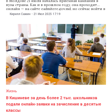
В Молдове 21 июля началась приемная кампания в
вузы страны. Как и в прошлом году, она проходит
онлайн — на сайте eadmitere.gov.md, но сейчас войти в
систему можно только с помощью электронной
Кирилл Сажин
-
21 Июл 2025
17:19
подписи. NM подготовил пошаговый гид для
онлайн-поступления. Поступление онлайн Как
и в прошлом году, заявления на первый цикл
обучения (лиценциат) принимают
Жизнь
В Кишиневе за день более 2 тыс. школьников
подали онлайн-заявки на зачисление в десятые
классы