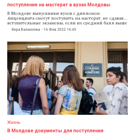
поступление на мастерат в вузах Молдовы
В Молдове выпускники вузов с дипломом
лиценциата смогут поступить на мастерат, не сдавая
вступительные экзамены, если их средний балл выше
9,1. На заседании 16 февраля правительство одобрило
Вера Балахнова
-
16 Фев 2022
16:45
новый регламент организации второго цикла
высшего образования. В новом регламенте изложены
основные требования к приему студентов и
написанию магистерских работ, а также общие
Жизнь
В Молдове документы для поступления