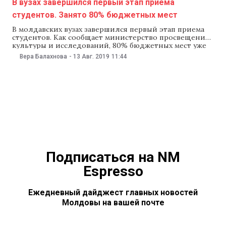
В вузах завершился первый этап приема
студентов. Занято 80% бюджетных мест
В молдавских вузах завершился первый этап приема
студентов. Как сообщает министерство просвещения,
культуры и исследований, 80% бюджетных мест уже
заняты. По данным ведомства, на первый курс в 17
Вера Балахнова
-
13 Авг. 2019
11:44
молдавских вузах поступили почти 4 тыс. студентов.
Это около 80% запланированных бюджетных мест.
Еще почти тысяча мест остались свободными, и до 30
Подписаться на NM
Espresso
Ежедневный дайджест главных новостей
Молдовы на вашей почте