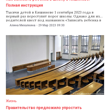
Полная инструкция
Тысячи детей в Кишиневе 1 сентября 2023 года в
первый раз переступят порог школы. Однако для их
родителей квест под названием «Записать ребенка в
школу» начнется 3 апреля: именно тогда стартует
Алина Михалкина
-
29 Мар 2023
09:30
онлайн-запись на муниципальном сайте
escoala.chisinau.md. NM рассказывает, как подать
заявление, что делать, если у родителей нет
прописки в Кишиневе,
Жизнь
Правительство предложило упростить