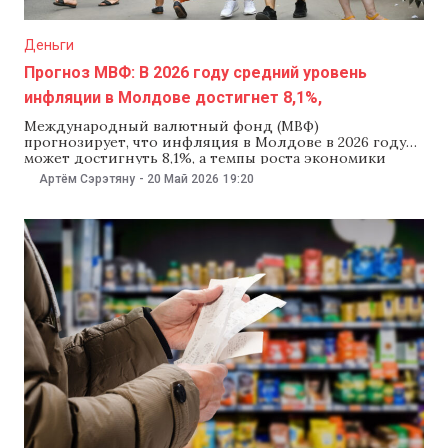
Деньги
Прогноз МВФ: В 2026 году средний уровень
инфляции в Молдове достигнет 8,1%,
Международный валютный фонд (МВФ)
прогнозирует, что инфляция в Молдове в 2026 году
может достигнуть 8,1%, а темпы роста экономики
замедлятся до 1,5%. Представители фонда
Артём Сэрэтяну
-
20 Май 2026
19:20
подчеркнули, что экономические перспективы
страны во многом зависят от продолжительности и
интенсивности войны на Ближнем Востоке, а также
войны в Украине. По итогам консультаций, которые
проходили