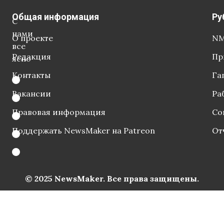
Общая информация
Ру
С
нами
О проекте
NM
все
Редакция
Пр
ясно
Контакты
Га
Вакансии
Ра
Правовая информация
Со
Поддержать NewsMaker на Patreon
От
© 2025 NewsMaker. Все права защищены.