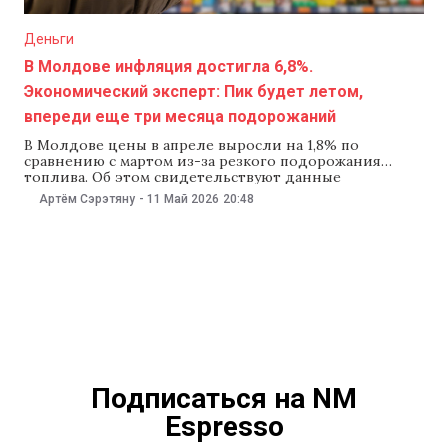
Деньги
В Молдове инфляция достигла 6,8%.
Экономический эксперт: Пик будет летом,
впереди еще три месяца подорожаний
В Молдове цены в апреле выросли на 1,8% по
сравнению с мартом из-за резкого подорожания
топлива. Об этом свидетельствуют данные
Национального бюро статистики (НБС). С начала года,
Артём Сэрэтяну
-
11 Май 2026
20:48
по данным ведомства, цены выросли на 4,5%, а
годовая инфляция достигла 6,8%. Экономический
эксперт Марин Господаренко предупреждает, что
рост цен на дизтопливо на
Подписаться на NM
Espresso