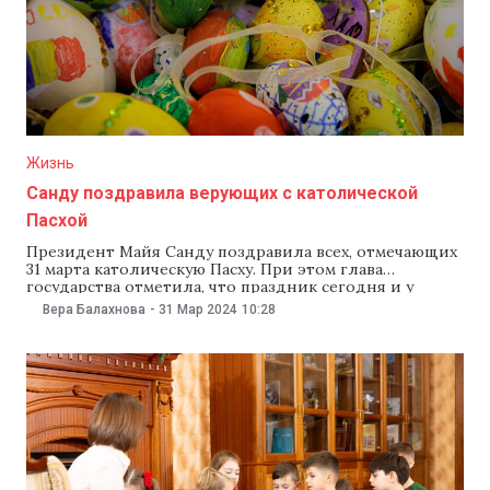
Жизнь
Санду поздравила верующих с католической
Пасхой
Президент Майя Санду поздравила всех, отмечающих
31 марта католическую Пасху. При этом глава
государства отметила, что праздник сегодня и у
протестантов, и у прихожан армянских церквей.
Вера Балахнова
-
31 Мар 2024
10:28
«Желаю благословенной Пасхи всем католическим
христианам, протестантам и прихожанам Армянской
апостольской церкви, которые сегодня празднуют
Воскресение господне! Светлого праздника!» —
написала глава государства в