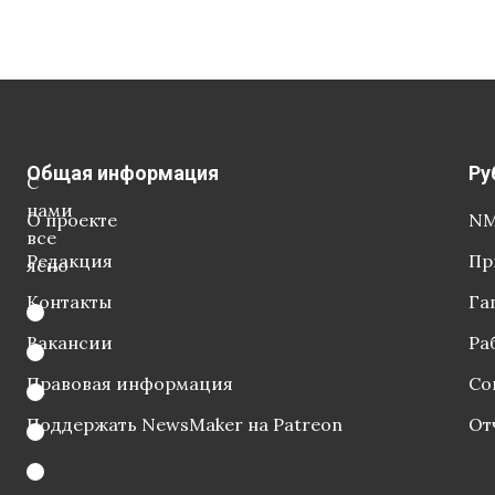
Общая информация
Ру
С
нами
О проекте
NM
все
Редакция
Пр
ясно
Контакты
Га
Вакансии
Ра
Правовая информация
Со
Поддержать NewsMaker на Patreon
От