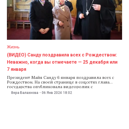
Жизнь
(ВИДЕО) Санду поздравила всех с Рождеством:
Неважно, когда вы отмечаете — 25 декабря или
7 января
Президент Майя Санду 6 января поздравила всех с
Рождеством. На своей странице в соцсетях глава
государства опубликовала видеоролик с
поздравлениям и пожеланиями добра и спокойствия.
Вера Балахнова
-
06 Янв 2024
18:02
«Неважно, празднуете вы Рождество 25 декабря или 7
января. Я желаю вам как можно больше душевного
спокойствия, удовлетворения и уверенности в
завтрашнем дне. Давайте заботиться