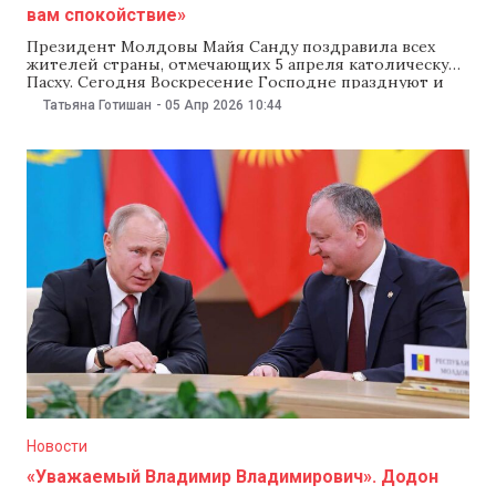
вам спокойствие»
Президент Молдовы Майя Санду поздравила всех
жителей страны, отмечающих 5 апреля католическую
Пасху. Сегодня Воскресение Господне празднуют и
протестанты, и прихожане Армянской апостольской
Татьяна Готишан
-
05 Апр 2026
10:44
церкви. В этот же день православные христиане
отмечают Вербное воскресенье. «Поздравляю всех, кто
сегодня празднует Воскресение Господне. Пусть свет
этого праздника принесет вам спокойствие, надежду
и уверенность.
Новости
«Уважаемый Владимир Владимирович». Додон