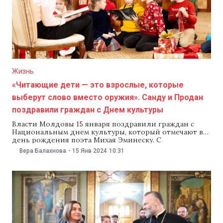
Жизнь
«Читающие дети — это взрослые, которые
выберут слово вместо оружия». Санду и Продан
поздравили граждан с Днем культуры
Власти Молдовы 15 января поздравили граждан с
Национальным днем культуры, который отмечают в
день рождения поэта Михая Эминеску. С
поздравлениями выступили президент Майя Санду и
Вера Балахнова
-
15 Янв 2024
10:31
министр культуры Серджиу Продан. Так, глава
государства отметила, что в Молдове проводят все
больше фестивалей и других культурных
мероприятий, которые завоевывают все большую
аудиторию в