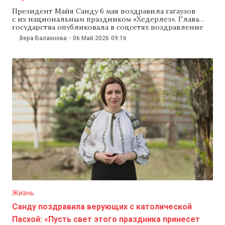
Президент Майя Санду 6 мая поздравила гагаузов
с их национальным праздником «Хедерлез». Глава
государства опубликовала в соцсетях поздравление
на гагаузском и румынском языках, пожелав здоровья,
Вера Балахнова
-
06 Май 2026
09:16
процветания, мира и единства. «Это праздник
надежды и обновления — настоящее празднование
самых прекрасных гагаузских традиций. Этот день
напоминает нам о важности корней, единства в
обществе и общих ценностей. Пусть дух Хедерлеза
Жизнь
Cанду поздравила верующих с католической
Пасхой: «Пусть свет этого праздника принесет