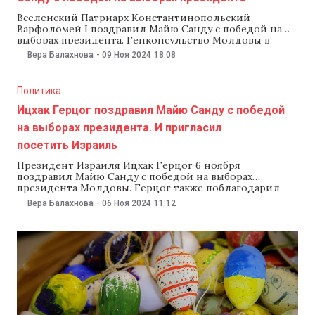
Вселенский Патриарх Константинопольский
Варфоломей I поздравил Майю Санду с победой на
выборах президента. Генконсульство Молдовы в
Стамбуле 9 ноября опубликовало поздравление на
Вера Балахнова
-
09 Ноя 2024
18:08
своей странице в соцсетях. В консульстве рассказали,
что получили от Константинопольского патриарха
письмо, в котором он поздравляет Майю Санду с
Политика
переизбранием на пост президента. «Мы радуемся
вместе с
Ицхак Герцог поздравил Майю Санду с победой
на выборах президента. И пригласил
посетить Израиль
Президент Израиля Ицхак Герцог 6 ноября
поздравил Майю Санду с победой на выборах
президента Молдовы. Герцог также поблагодарил
Санду за «твердую поддержку и солидарность» и
Вера Балахнова
-
06 Ноя 2024
11:12
пригласил ее посетить Израиль. Поздравление
опубликовало в соцсетях посольство Молдовы в
Израиле. «От имени государства Израиль и его
граждан я рад выразить самые теплые поздравления