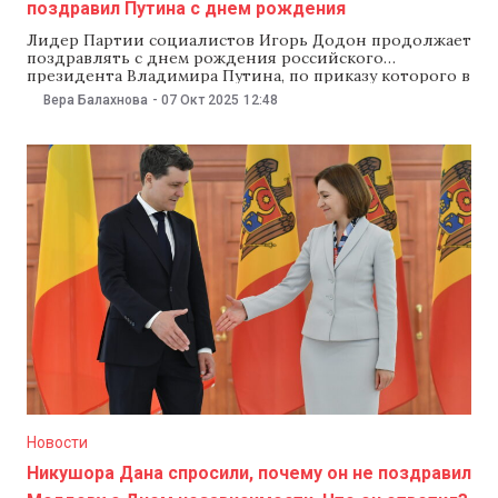
поздравил Путина с днем рождения
Лидер Партии социалистов Игорь Додон продолжает
поздравлять с днем рождения российского
президента Владимира Путина, по приказу которого в
феврале 2022 года российские войска вторглись на
Вера Балахнова
-
07 Окт 2025
12:48
территорию Украины. В этом году Додон пожелал
российскому лидеру «крепкого здоровья,
благополучия и сил», заявив, что большинство
граждан Молдовы «по-прежнему видят в России
стратегического партнера,
Новости
Никушора Дана спросили, почему он не поздравил