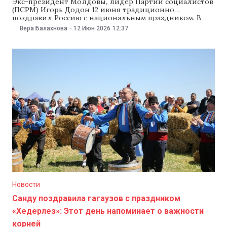
Экс-президент Молдовы, лидер Партии социалистов
(ПСРМ) Игорь Додон 12 июня традиционно
поздравил Россию с национальным праздником. В
опубликованном в соцсетях сообщении социалист в
Вера Балахнова
-
12 Июн 2026
12:37
очередной раз написал, что «Россия всегда была и
остается дружественной страной» и напомнил о
многолетних «исторических, культурных, духовных и
человеческих отношениях, которые невозможно
перечеркнуть политическими решениями». «Нас
Новости
Санду поздравила гагаузов с праздником
«Хедерлез»: Этот день напоминает о важности
корней