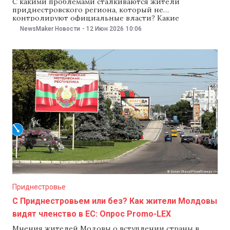
С какими проблемами сталкиваются жители
приднестровского региона, который не
контролируют официальные власти? Какие
инициативы продвигают в Тирасполе, и как Кишинев
NewsMaker Новости
-
12 Июн 2026
10:06
может повлиять на события, которые там
происходят? NewsMaker рассказывает о главных
новостях региона.
Приднестровье
С Приднестровьем или без? Как жители Молдовы
видят членство в ЕС: Опрос Promo-LEX
Мнения жителей Модовы о вступлении страны в