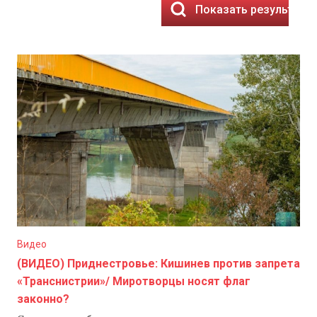
Показать результаты
Видео
(ВИДЕО) Приднестровье: Кишинев против запрета
«Транснистрии»/ Миротворцы носят флаг
законно?