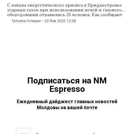
С начала энергетического кризиса в Приднестровье
угарным газом при использовании печей и газового
оборудования отравились 25 человек. Как сообщают
местные власти, погибли четыре человека. С начала
Татьяна Готишан
-
23 Янв 2025
12:38
года в регионе произошло около 50 пожаров. «С 1
января 8 человек отравились продуктами горения
при использовании печей, 2 из них погибли. Угарным
газом
Подписаться на NM
Espresso
Ежедневный дайджест главных новостей
Молдовы на вашей почте