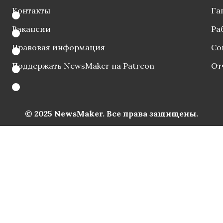
Контакты
Га
Вакансии
Ра
Правовая информация
Со
Поддержать NewsMaker на Patreon
От
© 2025 NewsMaker. Все права защищены.