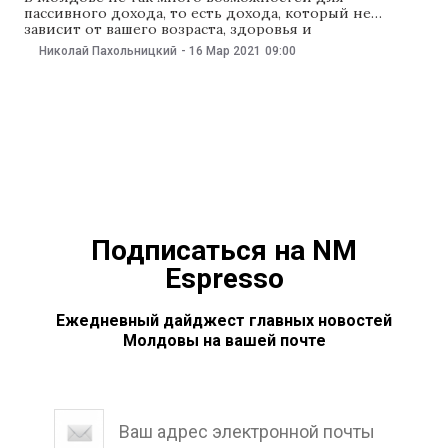
пассивного дохода, то есть дохода, который не
зависит от вашего возраста, здоровья и
работоспособности. Самый популярный — банковские
Николай Пахольницкий
-
16 Мар 2021
09:00
депозиты. Но в последние годы проценты по ним
фактически лишь покрывают инфляцию. Менее
популярный у нас вид пассивного дохода —
государственные ценные бумаги (ГЦБ). NM
Подписаться на NM
Espresso
Ежедневный дайджест главных новостей
Молдовы на вашей почте