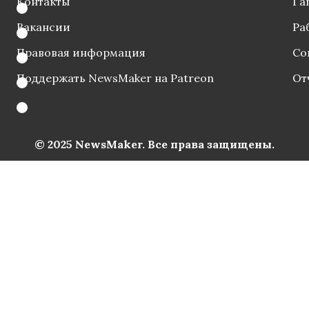
Контакты
Га
Вакансии
Ра
Правовая информация
Со
Поддержать NewsMaker на Patreon
От
© 2025 NewsMaker. Все права защищены.