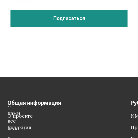
Общая информация
Ру
С
нами
О проекте
NM
все
Редакция
Пр
ясно