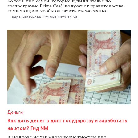
Более 8 тыс. семей, которые купили жилье по
госпрограмме Prima Casă, получат от правительства
компенсацию, чтобы оплатить ежемесячные
проценты по ипотечному кредиту, которые в конце
Вера Балахнова
-
24 Янв 2023
14:58
прошлого года стали на 2% дороже. На заседании 25
января правительство одобрит необходимые меры
поддержки, на которые предусмотрено 75 млн леев.
Согласно планам правительства, компенсации
Деньги
Как дать денег в долг государству и заработать
на этом? Гид NM
В Молдове не так много возможностей для