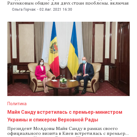
Разумковым общие для двух стран проблемы, включая
не урегулированные региональные конфликты.
Ольга Горчак
-
02 Авг. 2021
16:30
Накануне Гросу также побеседовал по телефону с
председателем Палаты депутатов парламента
Румынии Людовиком Орбаном. Об этом Гросу
сообщил на своей странице в Facebook. Спикеры
Молдовы
Политика
Майя Санду встретилась с премьер-министром
Украины и спикером Верховной Рады
Президент Молдовы Майя Санду в рамках своего
официального визита в Киев встретилась с премьер-