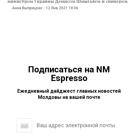
министром Украины Денисом Шмыгалем и спикером
Верховной Рады Дмитрием Разумковым. В ходе беседы
Анна Выприцких
-
12 Янв 2021
18:06
они обсудили сотрудничество по вопросам
европейской интеграции и региональной
безопасности. Об этом Санду написала на своей
странице в Facebook 12 декабря. «Сейчас в Молдове
Подписаться на NM
Espresso
Ежедневный дайджест главных новостей
Молдовы на вашей почте