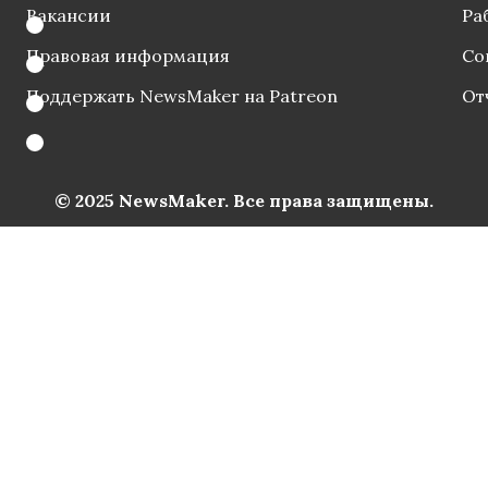
Вакансии
Ра
Правовая информация
Со
Поддержать NewsMaker на Patreon
От
© 2025 NewsMaker. Все права защищены.