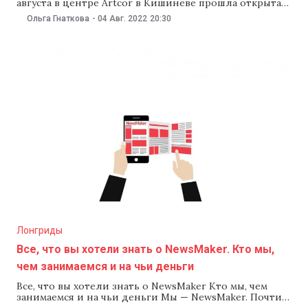
августа в центре Artcor в Кишиневе прошла открытая
запись подкаста NM «2022» о войне и миграционном
Ольга Гнаткова
-
04 Авг. 2022
20:30
кризисе. Это проект, который редакция запустила
этой весной, чтобы вместе с нашими гостями понять,
в каком мире мы оказались после начала войны
России против Украины. На этот
Лонгриды
Все, что вы хотели знать о NewsMaker. Кто мы,
чем занимаемся и на чьи деньги
Все, что вы хотели знать о NewsMaker Кто мы, чем
занимаемся и на чьи деньги Мы — NewsMaker. Почти