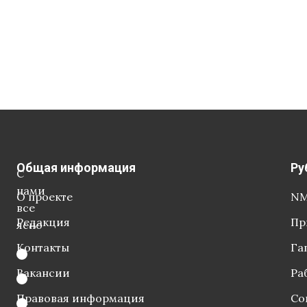
Общая информация
Ру
С
нами
О проекте
NM
все
Редакция
Пр
ясно
Контакты
Га
Вакансии
Ра
Правовая информация
Со