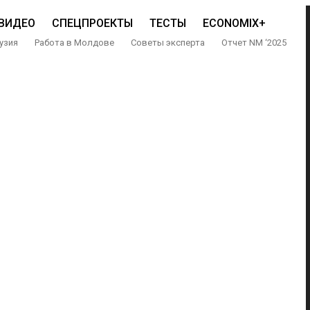
ВИДЕО
СПЕЦПРОЕКТЫ
ТЕСТЫ
ECONOMIX+
узия
Работа в Молдове
Советы эксперта
Отчет NM ‘2025