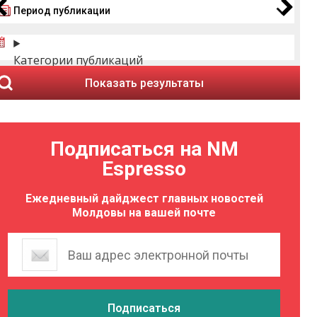
Период публикации
Категории публикаций
Показать результаты
Подписаться на NM
Espresso
Ежедневный дайджест главных новостей
Молдовы на вашей почте