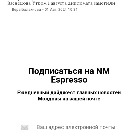
Васнецова. Утром 1 августа дипломата заметили
заходящим в здание МИД, а позже ведомство
Вера Балахнова
-
01 Авг. 2024
10:34
подтвердило, что вызвало Васнецова, чтобы
оповестить его о том, что одного из сотрудников
посольства РФ объявили персоной нон грата на
территории Молдовы. «Решение о высылке
Подписаться на NM
Espresso
Ежедневный дайджест главных новостей
Молдовы на вашей почте