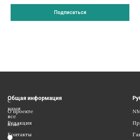
Общая информация
Ру
С
нами
О проекте
NM
все
Редакция
Пр
ясно
Контакты
Га