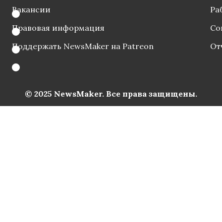
Вакансии
Ра
Правовая информация
Со
Поддержать NewsMaker на Patreon
От
© 2025 NewsMaker. Все права защищены.