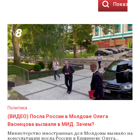
Показать 
Политика
(ВИДЕО) Посла России в Молдове Олега
Васнецова вызвали в МИД. Зачем?
Министерство иностранных дел Молдовы вызвало на
консультации посла России в Кишиневе Олега