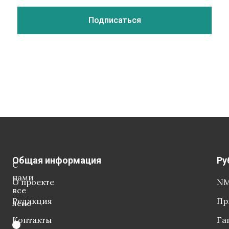
Общая информация
Ру
С
нами
О проекте
NM
все
Редакция
Пр
ясно
Контакты
Га