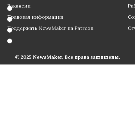
Вакансии
Ра
Правовая информация
Со
Поддержать NewsMaker на Patreon
От
© 2025 NewsMaker. Все права защищены.