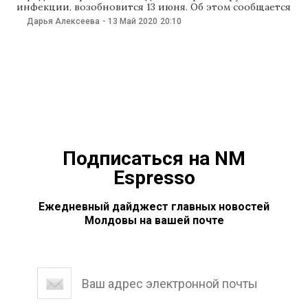
инфекции, возобновится 13 июня. Об этом сообщается
на официальном сайте Серии А, передает РБК.
Дарья Алексеева
-
13 Май 2020
20:10
Однако, все матчи будут проходить без зрителей на
трибунах. Решение о возобновлении первенства было
принято на ассамблее Серии А, прошедшей в формате
видеоконференции. Дату определили
Подписаться на NM
Espresso
Ежедневный дайджест главных новостей
Молдовы на вашей почте