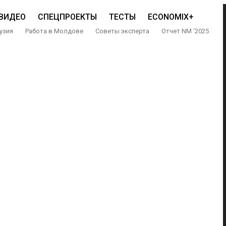
ВИДЕО
СПЕЦПРОЕКТЫ
ТЕСТЫ
ECONOMIX+
узия
Работа в Молдове
Советы эксперта
Отчет NM ‘2025