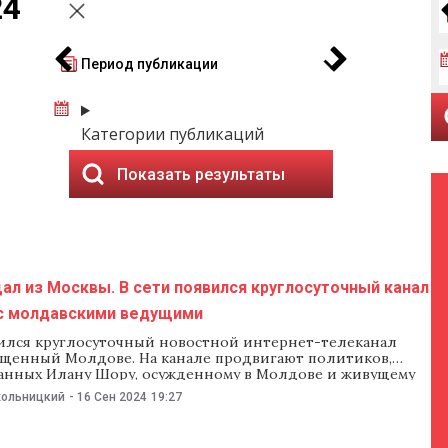
24
Период публикации
Категории публикаций
Показать результаты
л из Москвы. В сети появился круглосуточный канал
 с молдавскими ведущими
вился круглосуточный новостной интернет-телеканал
ященный Молдове. На канале продвигают политиков,
нных Илану Шору, осужденному в Молдове и живущему
скве. Телеведущие канала — граждане Молдовы, но, судя
хольницкий
-
16 Сен 2024
19:27
онтент создают в России. Что за канал Канал MD24 вещает
прерывно — 24\7, но, как