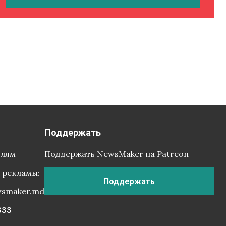
Поддержать
елям
Поддержать NewsMaker на Patreon
 рекламы:
Поддержать
wsmaker.md
333