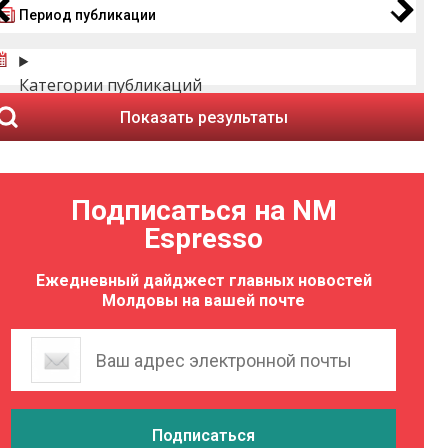
Период публикации
Категории публикаций
Показать результаты
Подписаться на NM
Espresso
Ежедневный дайджест главных новостей
Молдовы на вашей почте