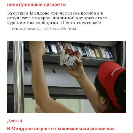
непотушенные сигареты
За сутки в Молдове три человека погибли в
результате пожаров, причиной которых стало
курение. Как сообщили в Генинспекторате
чрезвычайных ситуаций 10 февраля, трагедии
Татьяна Готишан
-
10 Фев 2025
18:34
произошли в воскресенье в разных населенных
пунктах страны. В инспекторате рассказали, что в селе
Тарасова Резинского района огонь охватил
пристройку, где погиб 57-летний мужчина. Второй
пожар произошел
Деньги
В Молдове вырастет минимальная розничная