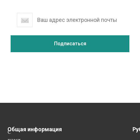
Общая информация
Ру
С
нами