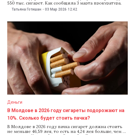
550 тыс. сигарет. Как сообщила 3 марта прокуратура,
они разрешили проезд транспортного средства,
Татьяна Готишан
-
03 Мар 2026
12:42
задействованного в схеме незаконной перевозки
табачных изделий через КПП «Липканы-Рэдэуцы-
Прут». Правоохранители также задержали
предполагаемого организатора схемы. В прокуратуре
сообщили, что правоохранители следили
Деньги
В Молдове в 2026 году сигареты подорожают на
10%. Сколько будет стоить пачка?
В Молдове в 2026 году пачка сигарет должна стоить
не меньше 46,59 лея, то есть на 4,24 лея больше, чем в