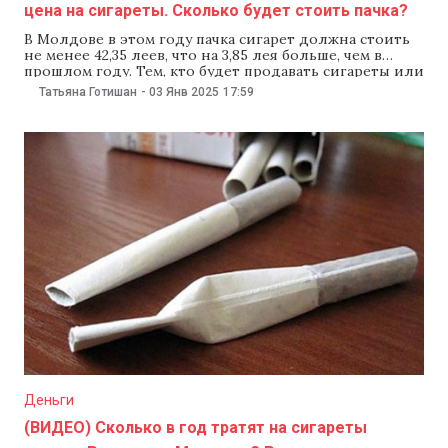
цена на сигареты. Сколько будет стоить пачка?
В Молдове в этом году пачка сигарет должна стоить
не менее 42,35 леев, что на 3,85 лея больше, чем в
прошлом году. Тем, кто будет продавать сигареты или
сигариллы по заниженной цене, грозит штраф. Об
Татьяна Готишан
-
03 Янв 2025
17:59
этом 3 января сообщила Государственная налоговая
служба (ГНС). Как пояснили в ГНС, максимальная
розничная цена
Деньги
(ВИДЕО) Сколько в год тратят на сигареты