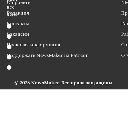
О проекте
NM
все
Редакция
Пр
ясно
Контакты
Га
Вакансии
Ра
Правовая информация
Со
Поддержать NewsMaker на Patreon
От
© 2025 NewsMaker. Все права защищены.