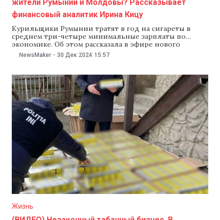
жители Румынии и Молдовы? Рассказывает
финансовый аналитик Ирина Кицу
Курильщики Румынии тратят в год на сигареты в
среднем три-четыре минимальные зарплаты по
экономике. Об этом рассказала в эфире нового
выпуска подкаста «Смысл денег» финансовый
NewsMaker
-
30 Дек 2024
15:57
аналитик из Румынии Ирина Кицу, говоря о
необходимости контролировать бюджет и правильно
распоряжаться собственными средствами. Отметим, в
Молдове на сигареты тоже тратят три-четыре
минимальные зарплаты
Жизнь
(ВИДЕО) Незаконный табачный бизнес. В