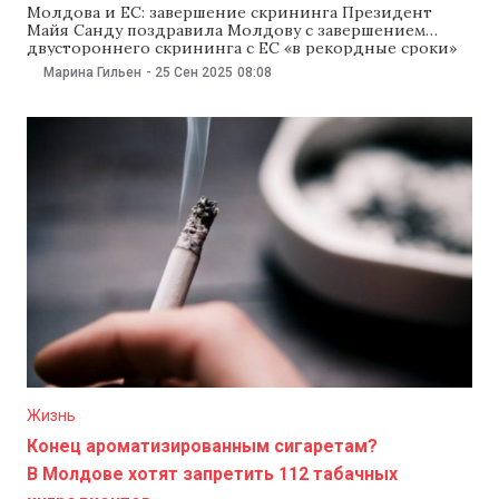
Молдова и ЕС: завершение скрининга Президент
Майя Санду поздравила Молдову с завершением
двустороннего скрининга с ЕС «в рекордные сроки»
— вдвое быстрее, чем другие страны-кандидаты. За
Марина Гильен
-
25 Сен 2025
08:08
год эксперты изучили свыше 100 тыс. страниц
законов, чтобы подтвердить их соответствие
евростандартам. Санду сказала, что Молдова показала
«технические возможности» и «решимость», но для
Жизнь
Конец ароматизированным сигаретам?
В Молдове хотят запретить 112 табачных