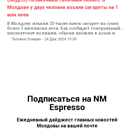
Молдове у двух человек изъяли сигареты на 1
млн леев
В Молдове изъяли 25 тысяч пачек сигарет на сумму
более 1 миллиона леев. Как сообщает генеральный
инспекторат полиции, обыски прошли в домах и
автомобилях двух подозреваемых. По данным PCCOCS,
Татьяна Готишан
-
24 Дек 2024
15:30
42-летний мужчина и 60-летняя женщина продавали
сигареты без документов, подтверждающих их
происхождение. Позже эти сигареты
предположительно вывозили контрабандой за
границу. В
Подписаться на NM
Espresso
Ежедневный дайджест главных новостей
Молдовы на вашей почте