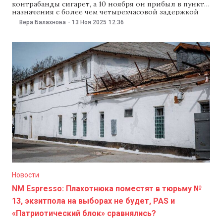
контрабанды сигарет, а 10 ноября он прибыл в пункт
назначения с более чем четырехчасовой задержкой
из-за обыска на таможне в Унгенах. Об этом 13 ноябя
Вера Балахнова
-
13 Ноя 2025
12:36
сообщила полиция Молдовы. В ведомстве рассказали,
что вместе с коллегами из Таможенной службы и
прокуратуры по борьбе с организованной
преступностью раскрыли
Новости
NM Espresso: Плахотнюка поместят в тюрьму №
13, экзитпола на выборах не будет, PAS и
«Патриотический блок» сравнялись?