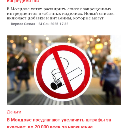
ингредиентов
В Молдове хотят расширить список запрещенных
ингредиентов в табачных изделиях. Новый список
включает добавки и витамины, которые могут
повышать привлекательность курения, облегчать
Кирилл Сажин
-
24 Сен 2025
17:32
усвоение никотина или создавать иллюзию пользы
для здоровья. NM рассказывает, какие вещества
планируют запретить и когда новые правила могут
вступить в силу. Проект поправок к постановлению
правительства об утверждении санитарных
Деньги
В Молдове предлагают увеличить штрафы за
курение: до 20 000 леев за нарушение