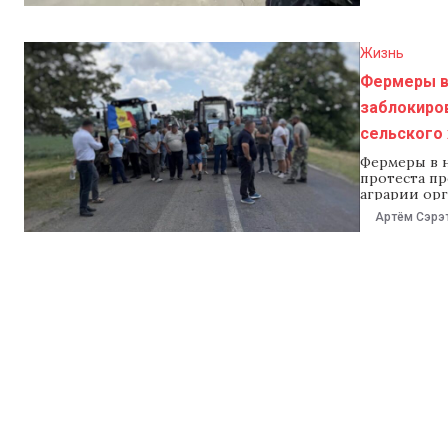
провести с
председате
что блокир
Жизнь
Фермеры в
заблокиров
сельского
Фермеры в 
протеста п
аграрии орг
заблокиров
Артём Сэрэ
Оанча. Поз
Людмила Кат
министерст