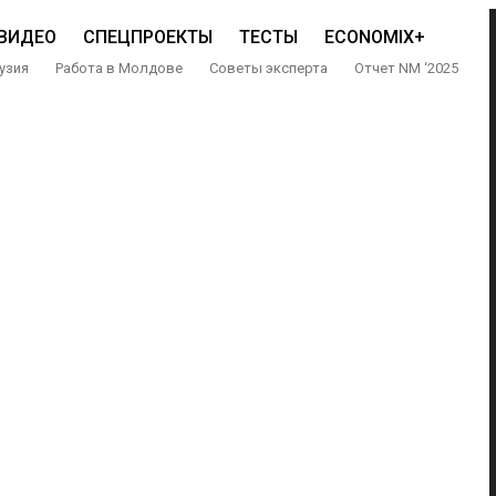
ВИДЕО
СПЕЦПРОЕКТЫ
ТЕСТЫ
ECONOMIX+
узия
Работа в Молдове
Советы эксперта
Отчет NM ‘2025