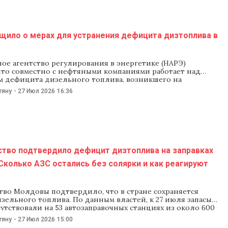
венные расходы. Ассоциация «Сила фермеров» 31 июля
правительству семь
щило о мерах для устранения дефицита дизтоплива в
ое агентство регулирования в энергетике (НАРЭ)
что совместно с нефтяными компаниями работает над
м дефицита дизельного топлива, возникшего на
 автозаправочных станций в Молдове. Ведомство
тяну
-
27 Июл 2026
16:36
о, что сейчас принимают меры для пополнения запасов
 том числе за счет новых партий топлива. В НАРЭ
то постоянно следят за
ство подтвердило дефицит дизтоплива на заправках
колько АЗС остались без солярки и как реагируют
тво Молдовы подтвердило, что в стране сохраняется
ельного топлива. По данным властей, к 27 июля запасы
утствовали на 53 автозаправочных станциях из около 600
в стране. В то же время в кабмине заверили, что в
тяну
-
27 Июл 2026
15:00
время ожидается поступление около 6 тыс. тонн топлива,