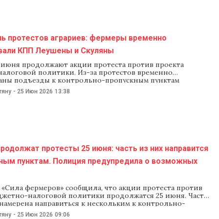
 НАРЭ уточнили, что постоянно
нь протестов аграриев: фермеры временно
вали КПП Леушены и Скуляны
 июня продолжают акции протеста против проекта
алоговой политики. Из-за протестов временно
аны подъезды к контрольно-пропускным пунктам
Скуляны, сообщила Пограничная полиция. Фермеры
тяну
-
25 Июн 2026
13:38
, что правоохранители остановили их
йственную технику и не разрешают им выехать на трассу.
кторате полиции сообщили, что участники акции
 блокируют работу КПП».
одолжат протесты 25 июня: часть из них направится
чным пунктам. Полиция предупредила о возможных
 «Сила фермеров» сообщила, что акции протеста против
джетно-налоговой политики продолжатся 25 июня. Часть
 намерена направиться к нескольким к контрольно-
пунктам. В связи с этим Ассоциация потребовала
тяну
-
25 Июн 2026
09:06