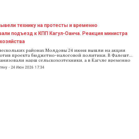
рочную встречу с президентом Майей Санду и
лем парламента Игорем Гросу. Полиция предупредила,
ование дорог и КПП незаконно. По
ывели технику на протесты и временно
али подъезд к КПП Кагул-Оанча. Реакция министра
 хозяйства
нескольких районах Молдовы 24 июня вышли на акции
ротив проекта бюджетно-налоговой политики. В Фалештах
анизовали марш сельскохозтехники, а в Кагуле временно
али дорогу к контрольно-пропускному пункту Кагул-
тяну
-
24 Июн 2026
17:34
же движение восстановили. Министр сельского хозяйства
лабуга подчеркнула, что ведомство совместно с
вом финансов работает над поиском решений ситуации.