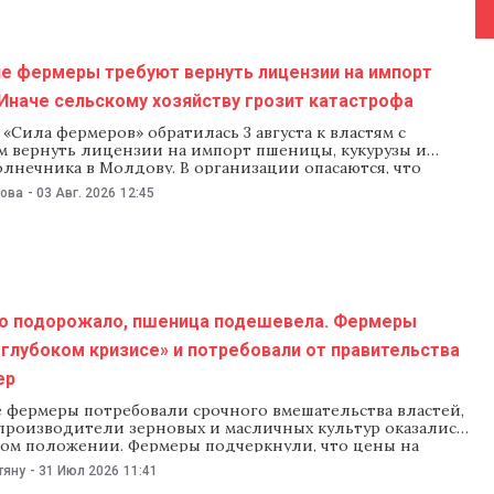
е фермеры требуют вернуть лицензии на импорт
Иначе сельскому хозяйству грозит катастрофа
«Сила фермеров» обратилась 3 августа к властям с
м вернуть лицензии на импорт пшеницы, кукурузы и
лнечника в Молдову. В организации опасаются, что
 компании начнут импортировать сельхозпродукцию из
нова
-
03 Авг. 2026
12:45
де в последнюю неделю наблюдается обвал цен на зерно.
сти ничего не предпримут, то местные фермеры
о подорожало, пшеница подешевела. Фермеры
«глубоком кризисе» и потребовали от правительства
ер
 фермеры потребовали срочного вмешательства властей,
 производители зерновых и масличных культур оказались
ком положении. Фермеры подчеркнули, что цены на
 и удобрения выросли, а закупочные цены на пшеницу
тяну
-
31 Июл 2026
11:41
ловам аграриев, они больше не могут покрывать