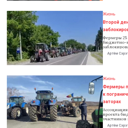
Молдовы. В
Жизнь
Второй де
заблокиро
Фермеры 25
бюджетно-н
заблокиров
Леушены и 
Артём Сэрэ
утверждают
сельскохозя
В Генинспе
«намеренно
Жизнь
Фермеры пр
к пограни
заторах
Ассоциация
проекта бю
участников
пропускным 
Артём Сэрэ