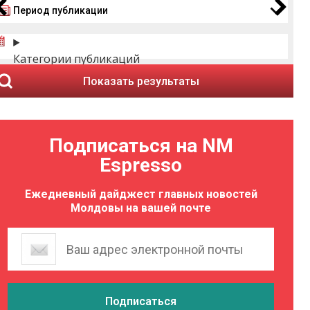
Период публикации
Категории публикаций
Показать результаты
Подписаться на NM
Espresso
Ежедневный дайджест главных новостей
Молдовы на вашей почте