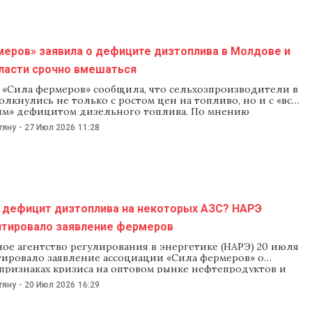
 помочь
меров» заявила о дефиците дизтоплива в Молдове и
власти срочно вмешаться
 «Сила фермеров» сообщила, что сельхозпроизводители в
лкнулись не только с ростом цен на топливо, но и с «все
ым» дефицитом дизельного топлива. По мнению
, ситуация может сорвать проведение
тяну
-
27 Июл 2026
11:28
йственных работ. В связи с этим организация призвала
нять срочные меры. «Сила фермеров» 27 июля сообщила,
 дефицит дизтоплива на некоторых АЗС? НАРЭ
тировало заявление фермеров
ое агентство регулирования в энергетике (НАРЭ) 20 июля
ировало заявление ассоциации «Сила фермеров» о
признаках кризиса на оптовом рынке нефтепродуктов и
зельного топлива. В ведомстве подчеркнули, что сейчас
тяну
-
20 Июл 2026
16:29
гает данными, которые подтверждали бы массовый
зтоплива или бензина на автозаправочных станциях