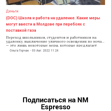
Деньги
(DOC) Школа и работа на удаленке. Какие меры
могут ввести в Молдове при перебоях с
поставкой газа
Переход школьников, студентов и работников на
удаленку, выключение уличного освещения по ночам
— это лишь некоторые меры, которые предлагает
правительство на случай прекращения поставок газа
Ольга Горчак
-
03 Авг. 2022
11:24
зимой. Министерство инфраструктуры выставило
решение о мерах на общественное обсуждение.
Правительство рассматривает три сценария развития
ситуации с поставкой российского газа: их
сокращение на 35%, 50%
Подписаться на NM
Espresso