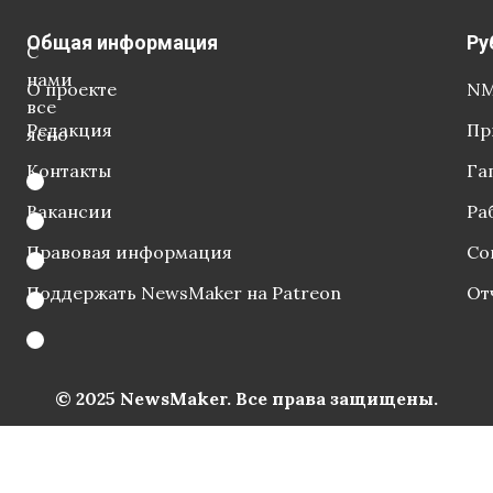
Общая информация
Ру
С
нами
О проекте
NM
все
Редакция
Пр
ясно
Контакты
Га
Вакансии
Ра
Правовая информация
Со
Поддержать NewsMaker на Patreon
От
© 2025 NewsMaker. Все права защищены.