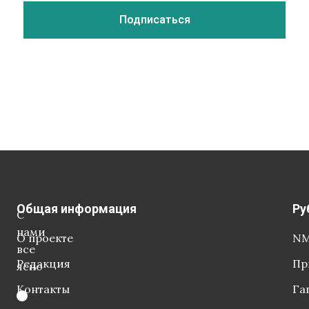
Общая информация
Ру
С
нами
О проекте
NM
все
Редакция
Пр
ясно
Контакты
Га