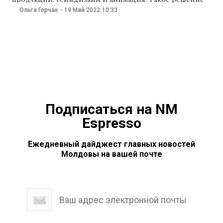
приняло 18 мая правительство. Обучать новым
Ольга Горчак
-
19 Май 2022
10:33
специальностям будут преподаватели, которые
пройдут практику по этим профессиям в зарубежных
университетах. В Госуниверситете Молдовы будет
работать первый центр цифровых технологий, в
котором студенты смогут освоить мультимедийные
Подписаться на NM
Espresso
Ежедневный дайджест главных новостей
Молдовы на вашей почте