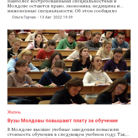
Наиболее востребованными специальностями в
Молдове остаются право, экономика, медицина и
инженерные специальности. Об этом сообщило
минпросвещения, отметив, что на первом этапе в вузы
Ольга Горчак
-
13 Авг. 2022
19:39
страны зачислили более 14,5 тыс. абитуриентов. Из
этого числа 10 883 студента зачислили на лиценциат,
а 3 476 — на магистратуру. Заполнены 80%
запланированных бюджетных мест на
Жизнь
Вузы Молдовы повышают плату за обучение
В Молдове высшие учебные заведения повысили
стоимость обучения в следующем учебном году. Так,