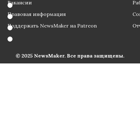
Вакансии
Ра
Правовая информация
Со
Поддержать NewsMaker на Patreon
От
© 2025 NewsMaker. Все права защищены.