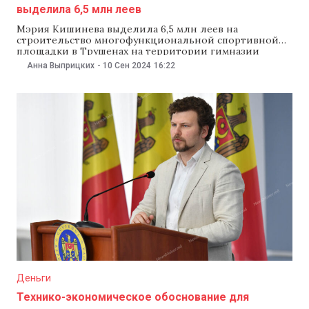
выделила 6,5 млн леев
Мэрия Кишинева выделила 6,5 млн леев на
строительство многофункциональной спортивной
площадки в Трушенах на территории гимназии
имени Георге Мадана. Работы планируют завершить в
Анна Выприцких
-
10 Сен 2024
16:22
2025 году. Об этом 10 сентября сообщили в пресс-
службе мэрии. «Впервые в Трушенах построят
многофункциональную спортивную площадку с
детскими игровыми зонами и зелеными
территориями. На этот проект
Деньги
Технико-экономическое обоснование для