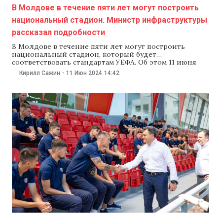
В Молдове в течение пяти лет могут построить
национальный стадион. Министр инфраструктуры
рассказал подробности
В Молдове в течение пяти лет могут построить
национальный стадион, который будет
соответствовать стандартам УЕФА. Об этом 11 июня
рассказал министр инфраструктуры Андрей Спыну на
Кирилл Сажин
-
11 Июн 2024
14:42
пресс-конференции, посвященной строительству
нового стадиона. Андрей Спыну рассказал, что в
предварительном технико-экономическом
обосновании указаны пять мест, где могут построить
новый стадион. «Первый возможный участок
находится