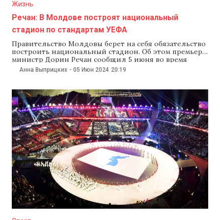
Жизнь
Речан: В Молдове построят национальный
стадион по стандартам УЕФА
Правительство Молдовы берет на себя обязательство
построить национальный стадион. Об этом премьер-
министр Дорин Речан сообщил 5 июня во время
встречи с национальной сборной по футболу.
Анна Выприцких
-
05 Июн 2024
20:19
«Молдова — одна из немногих стран в Европе, у
которой нет национального стадиона. Это
обязательство правительства, которое предполагает
строительство современной арены, категории 4 УЕФА
на