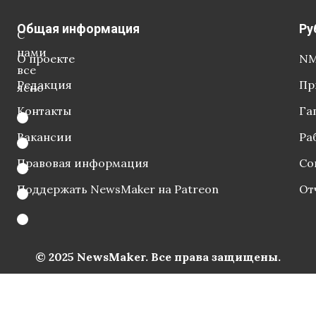
Общая информация
Ру
С
нами
О проекте
NM
все
Редакция
Пр
ясно
Контакты
Га
Вакансии
Ра
Правовая информация
Со
Поддержать NewsMaker на Patreon
От
© 2025 NewsMaker. Все права защищены.