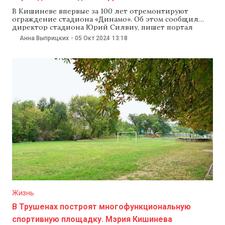
В Кишиневе впервые за 100 лет отремонтируют
ограждение стадиона «Динамо». Об этом сообщил
директор стадиона Юрий Силвиу, пишет портал
moldfootball. «Забор, которому уже 100 лет, никогда
Анна Выприцких
-
05 Окт 2024
13:18
ранее не ремонтировали. Работа обойдется примерно
в 1 млн леев, ее финансирует министерством
внутренних дел», — сказал Силвиу. Реконструкция
ограждения — часть более масштабного
Жизнь
В Трушенах построят многофункциональную
спортивную площадку. Мэрия Кишинева