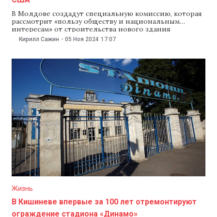
В Молдове создадут специальную комиссию, которая
рассмотрит «пользу обществу и национальным
интересам» от строительства нового здания
посольства США на территории бывшего
Кирилл Сажин
-
05 Ноя 2024
17:07
Республиканского стадиона. Правительство Молдовы
примет решение о создании комиссии на заседании 6
ноября. Главой комиссии планируют назначить
директора Агентства публичной собственности
Романа Кожухаря. В комиссию войдут мэр Кишинева
Ион
Жизнь
В Кишиневе впервые за 100 лет отремонтируют
ограждение стадиона «Динамо»