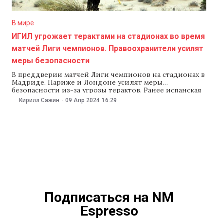
В мире
ИГИЛ угрожает терактами на стадионах во время
матчей Лиги чемпионов. Правоохранители усилят
меры безопасности
В преддверии матчей Лиги чемпионов на стадионах в
Мадриде, Париже и Лондоне усилят меры
безопасности из-за угрозы терактов. Ранее испанская
газета Marca сообщала, что «Исламское государство»
Кирилл Сажин
-
09 Апр 2024
16:29
угрожает организовать теракты на матчах
четвертьфинала Лиги чемпионов, передает издание
BBC. Союз европейских футбольных ассоциаций
(УЕФА) сообщил, что матчи в Мадриде, Париже и
Лондоне
Подписаться на NM
Espresso