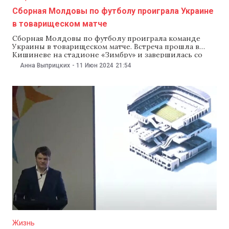
Сборная Молдовы по футболу проиграла Украине
в товарищеском матче
Сборная Молдовы по футболу проиграла команде
Украины в товарищеском матче. Встреча прошла в
Кишиневе на стадионе «Зимбру» и завершилась со
счетом 4:0. Как сообщает издание «Громадське»,
Анна Выприцких
-
11 Июн 2024
21:54
украинская сборная открыла счет уже на второй
минуте. Гол в ворота молдавской команды забил
нападающий украинской сборной Роман Яремчук. На
42-й минуте украинцы забили
Жизнь