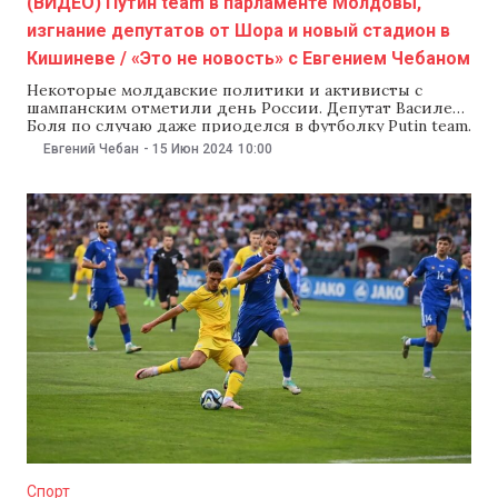
(ВИДЕО) Путин team в парламенте Молдовы,
изгнание депутатов от Шора и новый стадион в
Кишиневе / «Это не новость» с Евгением Чебаном
Некоторые молдавские политики и активисты с
шампанским отметили день России. Депутат Василе
Боля по случаю даже приоделся в футболку Putin team.
Депутатов от Илана Шора перестали пускать на
Евгений Чебан
-
15 Июн 2024
10:00
заседания парламента, и они в ответ начали отрывать
ручки от дверей. Молдавские власти тем временем
обещают новый национальный стадион и
бесперебойную поставку
Спорт