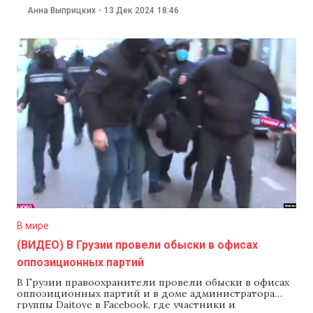
пиротехнику или лазерные указки. На принятие
Анна Выприцких
-
13 Дек 2024
18:46
закона ушло три дня. Об этом 13 декабря сообщает
издание «Кавказский узел». Согласно решению
грузинского парламента, штраф за ношение масок
или других маскирующих лицо средств,
использование пиротехники,
В мире
(ВИДЕО) В Грузии провели обыски в офисах
оппозиционных партий
В Грузии правоохранители провели обыски в офисах
оппозиционных партий и в доме администратора
группы Daitove в Facebook, где участники и