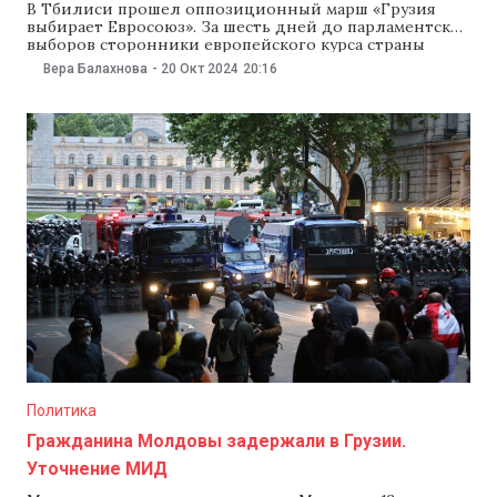
В Тбилиси прошел оппозиционный марш «Грузия
выбирает Евросоюз». За шесть дней до парламентских
выборов сторонники европейского курса страны
собрались на площади Свободы в центре грузинской
Вера Балахнова
-
20 Окт 2024
20:16
столицы. Среди участников акции — президент
Грузии Саломе Зурабишвили. По информации
местных СМИ, акцию организовали
неправительственные организации, ее поддержали
президент Грузии Саломе Зурабишвили и главные
Политика
Гражданина Молдовы задержали в Грузии.
Уточнение МИД