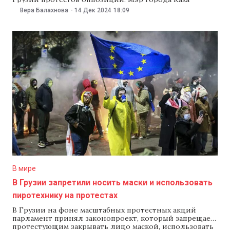
Каладзе сообщил 14 декабря, что откладывает
Вера Балахнова
-
14 Дек 2024
18:09
праздник на неопределенный срок. В Тбилиси
продолжаются протесты из-за приостановки
переговоров с ЕС. Сегодня, 14 декабря, в центре
грузинской столицы снова собрались люди, пришла
и действующий президент
В мире
В Грузии запретили носить маски и использовать
пиротехнику на протестах
В Грузии на фоне масштабных протестных акций
парламент принял законопроект, который запрещает
протестующим закрывать лицо маской, использовать