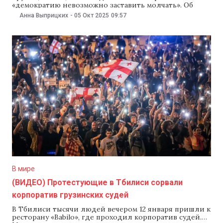
«демократию невозможно заставить молчать». Об
этом глава государства написала 4 октября в соцсети
Анна Выприцких
-
05 Окт 2025
09:57
X.«Мои мысли с народом Грузии, который защищает
свободу и свое европейское будущее. Демократию
невозможно заставить молчать. Молдова на вашей
стороне», — написала
В мире
(ВИДЕО) Протестующие в Тбилиси сорвали
корпоратив грузинских судей
В Тбилиси тысячи людей вечером 12 января пришли к
ресторану «Babilo», где проходил корпоратив судей.