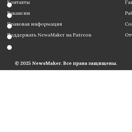
Контакты
Га
Вакансии
Ра
Правовая информация
Со
Поддержать NewsMaker на Patreon
От
© 2025 NewsMaker. Все права защищены.