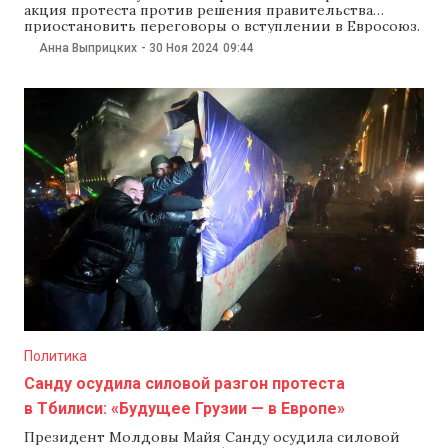
акция протеста против решения правительства
приостановить переговоры о вступлении в Евросоюз.
Второй день подряд происходили столкновения с
Анна Выприцких
-
30 Ноя 2024
09:44
полицией и жесткие задержания. В ходе разгона
спецназ применял водометы и перцовые баллончики,
сообщает JAMnews. Вторую ночь десятки тысячи
людей протестовали в центре Тбилиси против
Политика
Санду осудила силовой разгон протеста
в Тбилиси: «Будущее Грузии — в Европе»
Президент Молдовы Майя Санду осудила силовой