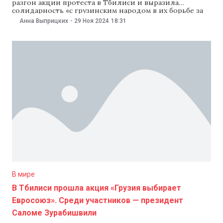
разгон акции протеста в Тбилиси и выразила
солидарность «с грузинским народом в их борьбе за
свободу». Об этом она написала 29 ноября в соцсети X
Анна Выприцких
-
29 Ноя 2024
18:31
(бывший Twitter). «Грузины — европейцы. Будущее
Грузии — в Европе, и никто не может отнять это.
Молдова осуждает насилие
В мире
В Тбилиси прошла акция «Грузия выбирает
Евросоюз». Среди участников — президент
Саломе Зурабишвили