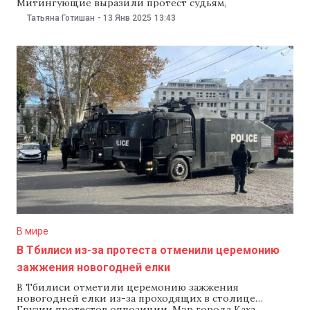
Митингующие выразили протест судьям,
удерживающим под стражей 30 участников
Татьяна Готишан
-
13 Янв 2025
13:43
проевропейских митингов, продолжающихся в
Грузии уже почти полтора месяца, передает JAMnews.
Происходящему предшествовали два дня судебных
слушаний по делам 19 участников акций протеста. Их
обвиняют в
В мире
В Тбилиси из-за протеста отменили церемонию
зажжения новогодней елки
В Тбилиси отметили церемонию зажжения
новогодней елки из-за проходящих в столице
Грузии протестов оппозиции. Мэр города Каха