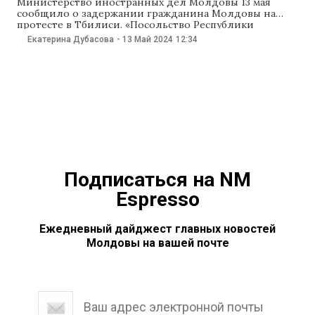
Министерство иностранных дел Молдовы 13 мая
сообщило о задержании гражданина Молдовы на
протесте в Тбилиси. «Посольство Республики
Молдова в Баку сообщило МИД о задержании
Екатерина Дубасова
-
13 Май 2024
12:34
гражданина Молдовы во время протестов в Грузии.
Наша дипломатическая миссия находится в контакте с
грузинскими властями и готова предпринять все
необходимые действия», — сообщили в МИД.
Подписаться на NM
Espresso
Ежедневный дайджест главных новостей
Молдовы на вашей почте