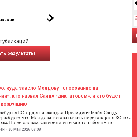
икации
 публикаций
ть результаты
o: куда завело Молдову голосование на
ии», кто назвал Санду «диктатором», и кто будет
-коррупцию
асбурге: ЕС, орден и скандал Президент Майя Санду
трасбурге, что Молдова готова начать переговоры с ЕС по
рам. По ее словам, «впереди еще много работы», но
ереговоров позволит Молдове перейти к следующим
ьен
-
20 Май 2026
08:08
оинтеграции. В Страсбурге Санду вручили Европейский