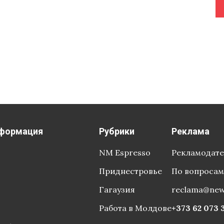
клад в продвижение
формация
Рубрики
Реклама
NM Espresso
Рекламодат
Приднестровье
По вопросам
Гагаузия
reclama@ne
Работа в Молдове
+373 62 073 