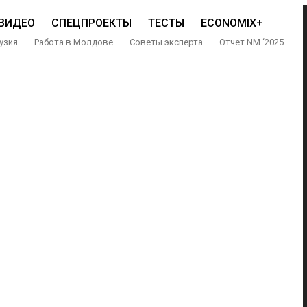
ВИДЕО
СПЕЦПРОЕКТЫ
ТЕСТЫ
ECONOMIX+
узия
Работа в Молдове
Советы эксперта
Отчет NM ‘2025