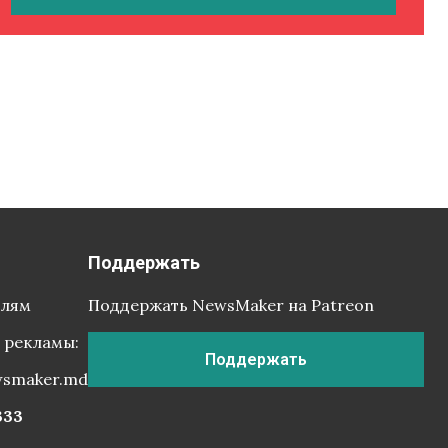
Поддержать
елям
Поддержать NewsMaker на Patreon
 рекламы:
Поддержать
wsmaker.md
333