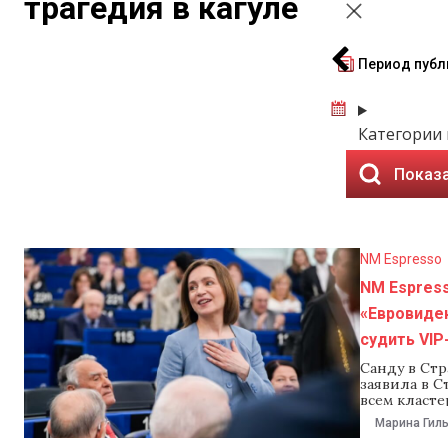
трагедия в кагуле
Период публ
Категории
Показа
NM Espresso
NM Espress
«Евровиден
судить VIP
Санду в Стр
заявила в С
всем класте
открытие п
Марина Гил
этапам евр