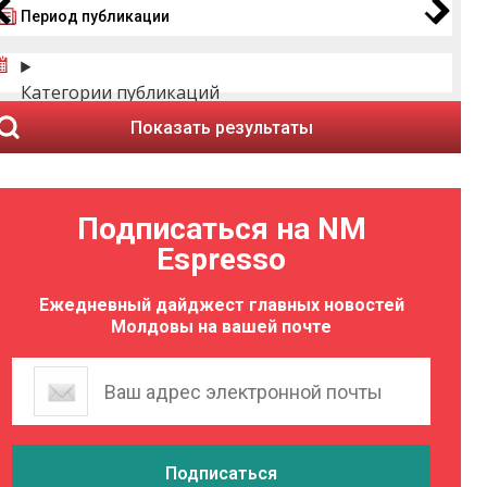
Период публикации
Категории публикаций
Показать результаты
Подписаться на NM
Espresso
Ежедневный дайджест главных новостей
Молдовы на вашей почте