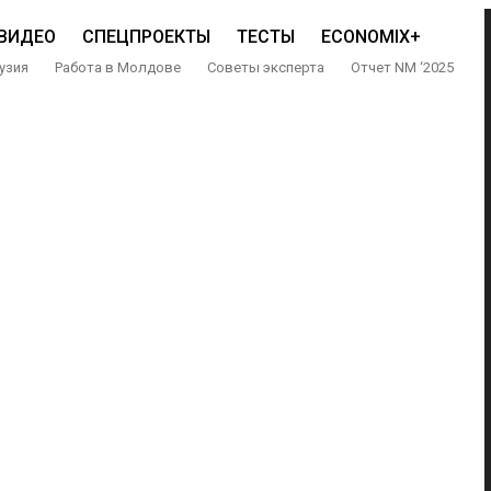
ВИДЕО
СПЕЦПРОЕКТЫ
ТЕСТЫ
ECONOMIX+
узия
Работа в Молдове
Советы эксперта
Отчет NM ‘2025