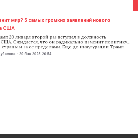
нит мир? 5 самых громких заявлений нового
а США
амп 20 января второй раз вступил в должность
 США. Ожидается, что он радикально изменит политику
 страны и за ее пределами. Еще до инаугурации Трамп
свое видение будущего Америки и внешнеполитические
Дубасова
-
20 Янв 2025
20:54
. NM собрал пять самых резонансных заявлений Трампа до
. Украина: обещания Наверное, самое известное