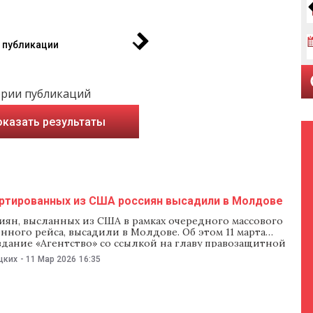
 публикации
ории публикаций
оказать результаты
ртированных из США россиян высадили в Молдове
иян, высланных из США в рамках очередного массового
ного рейса, высадили в Молдове. Об этом 11 марта
здание «Агентство» со ссылкой на главу правозащитной
 Russian America for Democracy in Russia Дмитрия
цких
-
11 Мар 2026
16:35
 информации издания, накануне из США вылетел
депортационный рейс с российскими гражданами
огласно данным сервиса FlightAware, чартерный Boeing-767
иземлился в столице Албании Тиране, затем вылетел