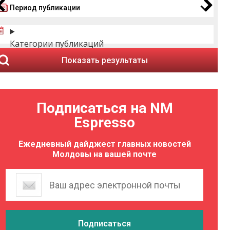
Период публикации
Категории публикаций
Показать результаты
Подписаться на NM
Espresso
Ежедневный дайджест главных новостей
Молдовы на вашей почте