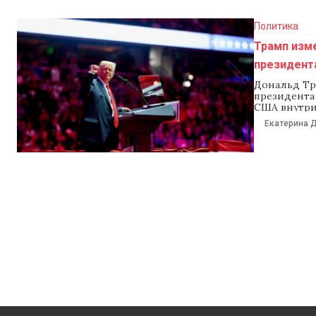
Политика
Трамп изме
президент
Дональд Тр
президента
США внутри
обозначил 
Екатерина 
приоритеты
инаугурации