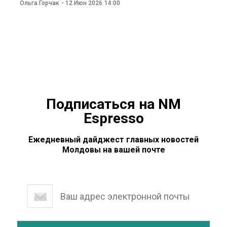
июня привлекла рекордные $75 млрд в ходе
Ольга Горчак
-
12 Июн 2026
14:00
первичного публичного размещения акций. Об этом
сообщает Reuters. До продажи акций Forbes оценивал
его состояние примерно в $780 млрд, что
значительно опережает состояние следующего
по величине
Подписаться на NM
Espresso
Ежедневный дайджест главных новостей
Молдовы на вашей почте