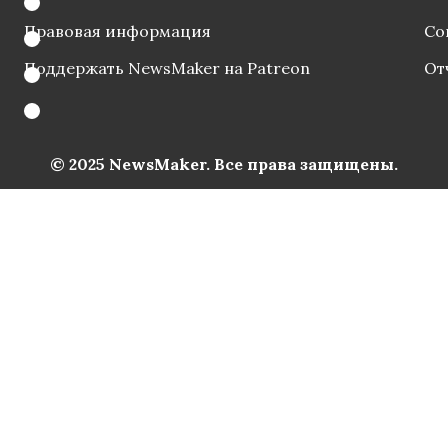
Правовая информация
Со
Поддержать NewsMaker на Patreon
От
© 2025 NewsMaker. Все права защищены.