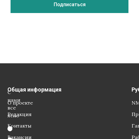
Общая информация
Ру
С
нами
О проекте
NM
все
Редакция
Пр
ясно
Контакты
Га
Вакансии
Ра