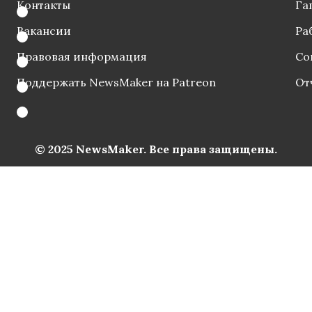
Контакты
Га
Вакансии
Ра
Правовая информация
Со
Поддержать NewsMaker на Patreon
От
© 2025 NewsMaker. Все права защищены.