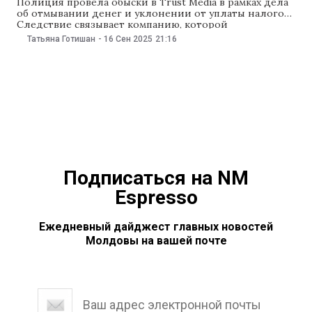
Полиция провела обыски в Trust Media в рамках дела
об отмывании денег и уклонении от уплаты налогов.
Следствие связывает компанию, которой
принадлежат телеканалы Primul în Moldova и Canal 5, с
Татьяна Готишан
-
16 Сен 2025
21:16
группировкой «Шор». Правоохранители сообщили,
что изъяли документы, технику и около 5 млн леев.
Представители телеканалов отвергли обвинения и
назвали действия
Подписаться на NM
Espresso
Ежедневный дайджест главных новостей
Молдовы на вашей почте