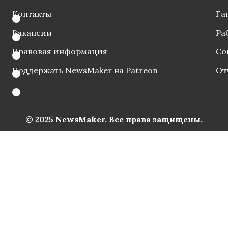
Контакты
Га
Вакансии
Ра
Правовая информация
Со
Поддержать NewsMaker на Patreon
От
© 2025 NewsMaker. Все права защищены.