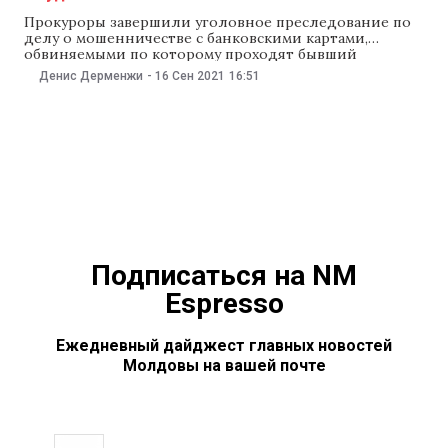
Прокуроры завершили уголовное преследование по
делу о мошенничестве с банковскими картами,
обвиняемыми по которому проходят бывший
директор тюрьмы № 18 в Бранештах Виорел Перчун и
Денис Дерменжи
-
16 Сен 2021
16:51
семь бывших и нынешних заключенных этой тюрьмы.
Как сообщили 16 сентября в Генпрокуратуре, дело
направили в суд. «Прокуратура Кишинева завершила и
направила в суд уголовное
Подписаться на NM
Espresso
Ежедневный дайджест главных новостей
Молдовы на вашей почте