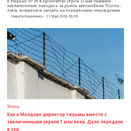
В тюрьме № 18 в Брэнештах утром 11 мая бывший
заключенный, находясь за рулем автомобиля Toyota
Auris, попытался заехать на территорию учреждения
через въездные ворота. Сотрудники открыли
Никита Коваленко
-
11 Май 2026
08:39
предупредительный огонь, после чего водитель
остановился. Об этом сообщили в Национальной
администрации тюрем. Как сообщили в ведомстве, у
водителя были явные признаки опьянения.
Жизнь
Как в Молдове директор тюрьмы вместе с
заключенными украли 1 млн леев. Дело передали
в суд