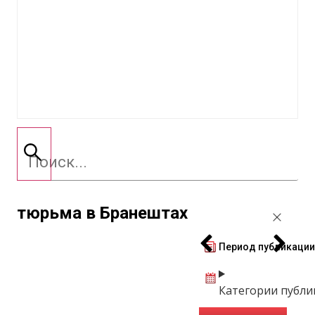
тюрьма в Бранештах
Период публикации
Категории публ