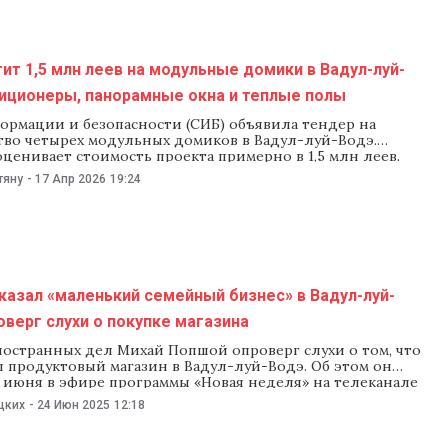
ит нейтралитету Молдовы. «Это разыгравшееся
. Посол, в
ит 1,5 млн леев на модульные домики в Вадул-луй-
диционеры, панорамные окна и теплые полы
ормации и безопасности (СИБ) объявила тендер на
тво четырех модульных домиков в Вадул-луй-Водэ.
ценивает стоимость проекта примерно в 1,5 млн леев.
ует установить два типа модульных конструкций
тяну
-
17 Апр 2026
19:24
 13 до 25 м². Домики соберут из металлических
й с теплоизоляцией и полностью подготовят для
. Они будут
азал «маленький семейный бизнес» в Вадул-луй-
оверг слухи о покупке магазина
остранных дел Михай Попшой опроверг слухи о том, что
 продуктовый магазин в Вадул-луй-Водэ. Об этом он
3 июня в эфире программы «Новая неделя» на телеканале
я на вопросы зрителей.В частности, Попшоя спросили, как
цких
-
24 Июн 2025
12:18
а на базе отдыха «Cristina» в Вадул-луй-Водэ, оправдались
естиции,