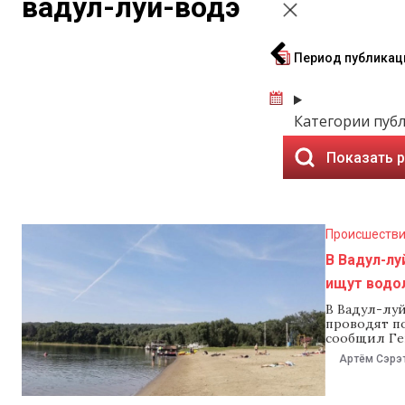
вадул-луй-водэ
Период публикац
Категории пуб
Показать 
Происшеств
В Вадул-лу
ищут водо
В Вадул-лу
проводят по
сообщил Ге
ведомстве р
Артём Сэрэ
экстренные 
людей отды