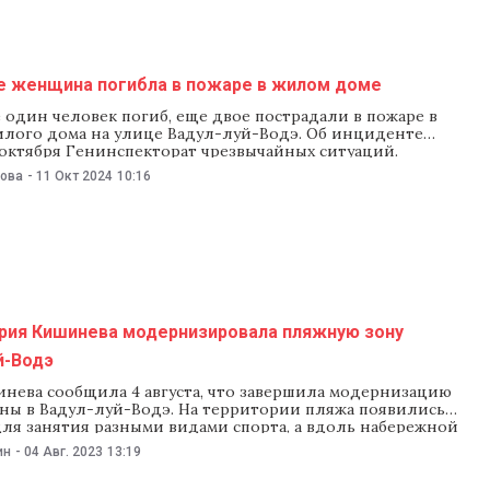
е женщина погибла в пожаре в жилом доме
один человек погиб, еще двое пострадали в пожаре в
илого дома на улице Вадул-луй-Водэ. Об инциденте
 октября Генинспекторат чрезвычайных ситуаций.
ообщили, что получили сообщение о пожаре в ночь на 11
нова
-
11 Окт 2024
10:16
о предварительной информации, огонь вспыхнул на
же пятиэтажного жилого дома. На место
рия Кишинева модернизировала пляжную зону
й-Водэ
нева сообщила 4 августа, что завершила модернизацию
ны в Вадул-луй-Водэ. На территории пляжа появились
ля занятия разными видами спорта, а вдоль набережной
и аллею с уличной мебелью и детской площадкой. Как
ин
-
04 Авг. 2023
13:19
 мэрии, на территории пляжа построили площадки для
етбол, теннис, бадминтон и волейбол.