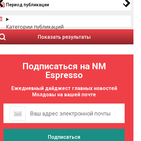
Период публикации
Категории публикаций
Показать результаты
Подписаться на NM
Espresso
Ежедневный дайджест главных новостей
Молдовы на вашей почте