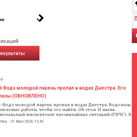
ии
ликаций
результаты
ия
й-Водэ молодой парень пропал в водах Днестра. Его
лазы (ОБНОВЛЕНО)
й-Водэ молодой парень пропал в водах Днестра. Водолазы
исковые работы, чтобы его найти. Об этом 31 июля
неральный инспекторат чрезвычайных ситуаций (ГИЧС). В
ассказали, что сообщение о происшествии поступило в
тяну
-
31 Июл 2026
12:45
службы 31 июля в 09:40. По данным ГИЧС, группа молодых
хала на пляже в