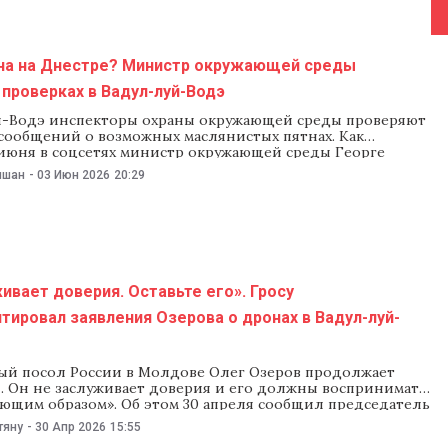
на на Днестре? Министр окружающей среды
проверках в Вадул-луй-Водэ
й-Водэ инспекторы охраны окружающей среды проверяют
 сообщений о возможных маслянистых пятнах. Как
3 июня в соцсетях министр окружающей среды Георге
ка следов загрязнения не выявили». Чиновник также
ишан
-
03 Июн 2026
20:29
 видео из Вадул-луй-Водэ с участка, где проводят
Напомним, 15 марта в Молдове ввели режим экологической
ивает доверия. Оставьте его». Гросу
ировал заявления Озерова о дронах в Вадул-луй-
ый посол России в Молдове Олег Озеров продолжает
. Он не заслуживает доверия и его должны воспринимать
ующим образом». Об этом 30 апреля сообщил председатель
Игорь Гросу, комментируя утверждения Озерова о том,
тяну
-
30 Апр 2026
15:55
л-луй-Водэ якобы тестируют или производят дроны, что