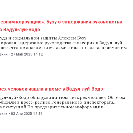
ерпим коррупцию»: Бузу о задержании руководства
в Вадул-луй-Водэ
уда и социальной защиты Алексей Бузу
ировал задержание руководства санатория в Вадул-луй-
явил, что не знаком с деталями дела, но возглавляемое им
 не потерпит коррупцию.«Мы не знаем конкретных
цких
-
27 Май 2025
14:12
ень хорошо, что проводят обыски, потому что, как и любое
енное учреждение в Молдове, мы не потерпим коррупцию.
ех человек нашли в доме в Вадул-луй-Водэ
дул-луй-Водэ обнаружили тела четырех человек. Об этом
ообщили в пресс-релизе Генерального инспектората
ых ситуаций.По предварительной информации,
дома не открывали дверь. Обеспокоенные родственники
цких
-
03 Апр 2025
12:46
 в экстренные службы. Спасатели и полицейские вскрыли
аружили внутри тела четырех человек: двоих мужчин в
и 43