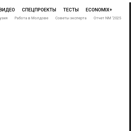
ВИДЕО
СПЕЦПРОЕКТЫ
ТЕСТЫ
ECONOMIX+
узия
Работа в Молдове
Советы эксперта
Отчет NM ‘2025