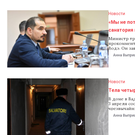
Новости
«Мы не пот
санатория 
Министр тр
прокоммент
Водэ. Он за
учреждение
Анна Выпри
деталей. Оч
государств
Новости
Тела четыр
В доме в Ва
3 апреля с
чрезвычайн
владельцы 
Анна Выпри
обратились
дверь и обн
возрасте 66 