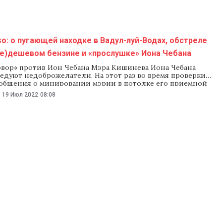
o: о пугающей находке в Вадул-луй-Водах, обстреле
не)дешевом бензине и «прослушке» Иона Чебана
овор» против Ион Чебана Мэра Кишинева Иона Чебана
едуют недоброжелатели. На этот раз во время проверки
общения о минировании мэрии в потолке его приемной
ересные вещи». Чебан уверен — его прослушивают. И
-
19 Июл 2022
08:08
ти уголовное дело, потому что «им не нравится, что
звивается». В столичной