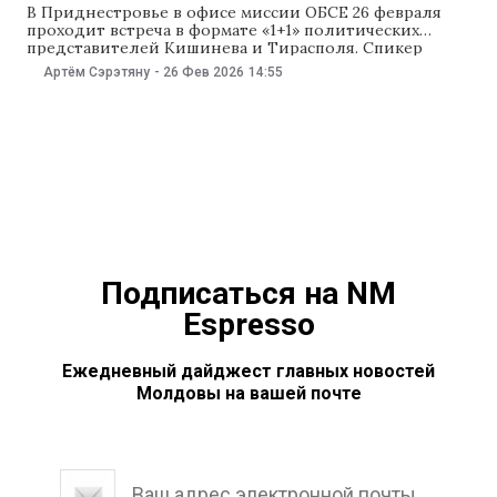
В Приднестровье в офисе миссии ОБСЕ 26 февраля
проходит встреча в формате «1+1» политических
представителей Кишинева и Тирасполя. Спикер
парламента Игорь Гросу и лидер ПСРМ Игорь Додон
Артём Сэрэтяну
-
26 Фев 2026
14:55
приветствовали возобновление переговоров,
подчеркнув, что «диалог необходим» и есть
несколько тем, требующих обсуждения. Кишинев на
переговорах представляет вице-премьер по
реинтеграции Валериу Киверь, а Тирасполь
Подписаться на NM
Espresso
Ежедневный дайджест главных новостей
Молдовы на вашей почте