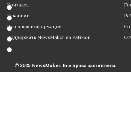
Контакты
Га
Вакансии
Ра
Правовая информация
Со
Поддержать NewsMaker на Patreon
От
© 2025 NewsMaker. Все права защищены.