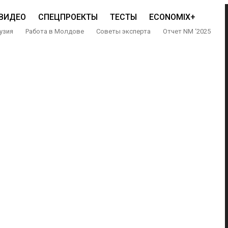
ВИДЕО
СПЕЦПРОЕКТЫ
ТЕСТЫ
ECONOMIX+
узия
Работа в Молдове
Советы эксперта
Отчет NM ‘2025