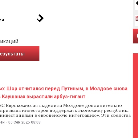
ии
ликаций
результаты
so: Шор отчитался перед Путиным, в Молдове снова
в Каушанах вырастили арбуз-гигант
ЕС Еврокомиссия выделила Молдове дополнительно
и призвала инвесторов поддержать экономику республики,
«инвестициями в европейскую интеграцию». Эти средства
е к €270 млн, выделенным в этом году в рамках
ьен
-
05 Сен 2025
08:08
 программы кредитов и грантов от ЕС с общим бюджетом
А председатель Евросовета Антониу