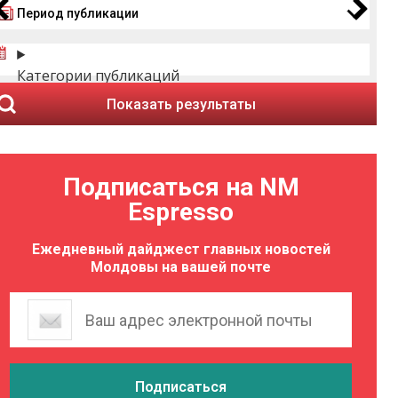
Период публикации
Категории публикаций
Показать результаты
Подписаться на NM
Espresso
Ежедневный дайджест главных новостей
Молдовы на вашей почте