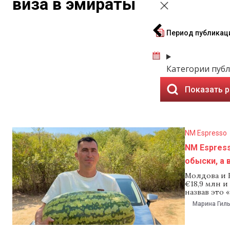
виза в эмираты
Период публикац
Категории пуб
Показать 
NM Espresso
NM Espres
обыски, а 
Молдова и 
€18,9 млн 
назвав это 
— дополнени
Марина Гил
трехлетней
€1,9 млрд. 