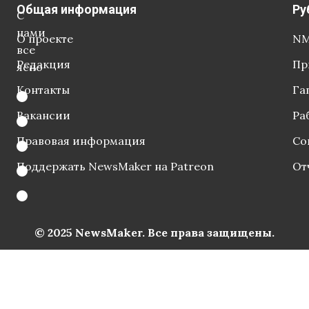
Общая информация
Ру
С
нами
О проекте
NM
все
Редакция
Пр
ясно
Контакты
Га
Вакансии
Ра
Правовая информация
Со
Поддержать NewsMaker на Patreon
От
© 2025 NewsMaker. Все права защищены.