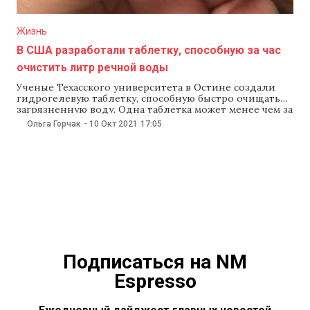
Жизнь
В США разработали таблетку, способную за час
очистить литр речной воды
Ученые Техасского университета в Остине создали
гидрогелевую таблетку, способную быстро очищать
загрязненную воду. Одна таблетка может менее чем за
час обеззаразить литр речной воды и сделать ее
Ольга Горчак
-
10 Окт 2021
17:05
пригодной для питья. Об этом открытии сообщил
университет. Команда университета недавно
опубликовали свои выводы в журнале Advanced
Materials. «Сегодня основным способом очистки воды
Подписаться на NM
Espresso