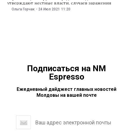
утверждают местные власти, случаев заражения
людей пока не было. Об этом 24 июля сообщил
Ольга Горчак
-
24 Июл 2021
11:20
digi24.ro. Ловушки для комаров установили в 16 точках
во всех частях Бухареста. В последние дни в столице
Румынии обнаружили два положительных образца,
но ни
Подписаться на NM
Espresso
Ежедневный дайджест главных новостей
Молдовы на вашей почте