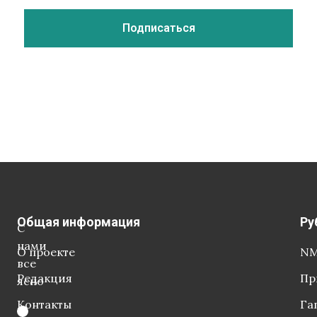
Общая информация
Ру
С
нами
О проекте
NM
все
Редакция
Пр
ясно
Контакты
Га