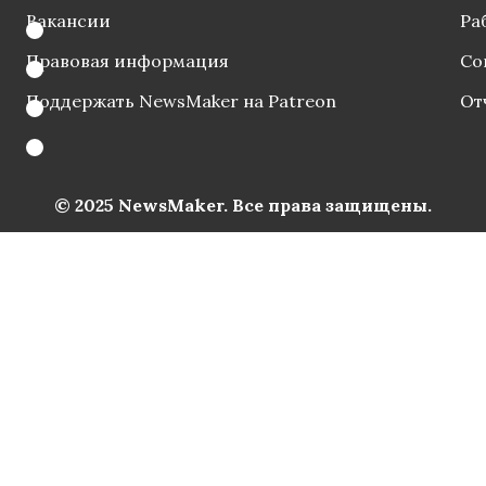
Вакансии
Ра
Правовая информация
Со
Поддержать NewsMaker на Patreon
От
© 2025 NewsMaker. Все права защищены.