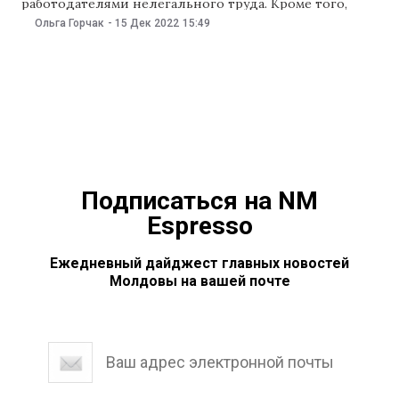
работодателями нелегального труда. Кроме того,
инспекция сможет проводить внеплановые проверки,
Ольга Горчак
-
15 Дек 2022
15:49
если есть информация и доказательства выплаты
зарплат «в конвертах». Парламент 15 декабря одобрил
в первом чтении законопроект, который поможет
инспекции труда укрепить свои возможности в
борьбе с нелегальным трудом.
Подписаться на NM
Espresso
Ежедневный дайджест главных новостей
Молдовы на вашей почте