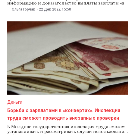
информацию и доказательство выплаты зарплаты «в
конвертах». Также инспекция будет расследовать
Ольга Горчак
-
22 Дек 2022
15:50
использование работодателями нелегального труда.
Парламент 22 декабря утвердил во втором чтении
законопроект, который поможет инспекции труда
укрепить свои возможности в борьбе с нелегальным
трудом. Документ наделяет инспекцию правом
Деньги
Борьба с зарплатами в «конвертах». Инспекция
труда сможет проводить внезапные проверки
В Молдове государственная инспекция труда сможет
устанавливать и рассматривать случаи использования