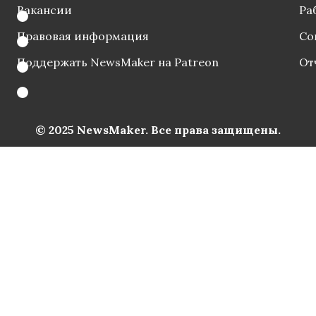
Вакансии
Ра
Правовая информация
Со
Поддержать NewsMaker на Patreon
От
© 2025 NewsMaker. Все права защищены.